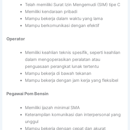
Telah memiliki Surat Izin Mengemudi (SIM) tipe C
Memiliki kendaraan pribadi
Mampu bekerja dalam waktu yang lama
Mampu berkomunikasi dengan efektif
Operator
Memiliki keahlian teknis spesifik, seperti keahlian
dalam mengoperasikan peralatan atau
penguasaan perangkat lunak tertentu
Mampu bekerja di bawah tekanan
Mampu bekerja dengan jam kerja yang fleksibel
Pegawai Pom Bensin
Memiliki ijazah minimal SMA
Keterampilan komunikasi dan interpersonal yang
unggul
Mampu bekerja dengan cepat dan akurat