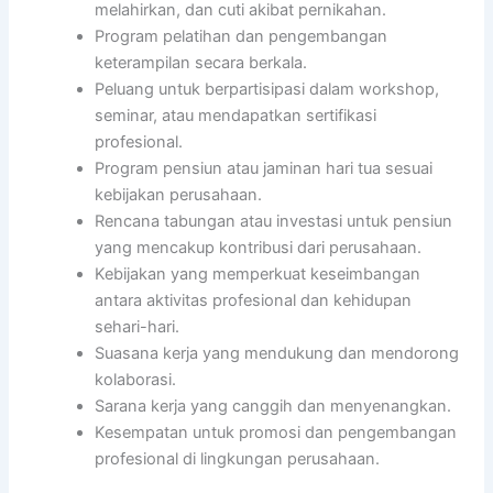
melahirkan, dan cuti akibat pernikahan.
Program pelatihan dan pengembangan
keterampilan secara berkala.
Peluang untuk berpartisipasi dalam workshop,
seminar, atau mendapatkan sertifikasi
profesional.
Program pensiun atau jaminan hari tua sesuai
kebijakan perusahaan.
Rencana tabungan atau investasi untuk pensiun
yang mencakup kontribusi dari perusahaan.
Kebijakan yang memperkuat keseimbangan
antara aktivitas profesional dan kehidupan
sehari-hari.
Suasana kerja yang mendukung dan mendorong
kolaborasi.
Sarana kerja yang canggih dan menyenangkan.
Kesempatan untuk promosi dan pengembangan
profesional di lingkungan perusahaan.