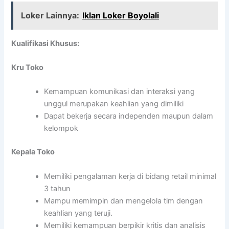
Loker Lainnya:
Iklan Loker Boyolali
Kualifikasi Khusus:
Kru Toko
Kemampuan komunikasi dan interaksi yang
unggul merupakan keahlian yang dimiliki
Dapat bekerja secara independen maupun dalam
kelompok
Kepala Toko
Memiliki pengalaman kerja di bidang retail minimal
3 tahun
Mampu memimpin dan mengelola tim dengan
keahlian yang teruji.
Memiliki kemampuan berpikir kritis dan analisis