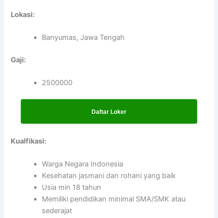
Lokasi:
Banyumas, Jawa Tengah
Gaji:
2500000
Daftar Loker
Kualfikasi:
Warga Negara Indonesia
Kesehatan jasmani dan rohani yang baik
Usia min 18 tahun
Memiliki pendidikan minimal SMA/SMK atau
sederajat