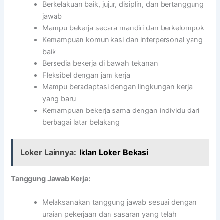
Berkelakuan baik, jujur, disiplin, dan bertanggung
jawab
Mampu bekerja secara mandiri dan berkelompok
Kemampuan komunikasi dan interpersonal yang
baik
Bersedia bekerja di bawah tekanan
Fleksibel dengan jam kerja
Mampu beradaptasi dengan lingkungan kerja
yang baru
Kemampuan bekerja sama dengan individu dari
berbagai latar belakang
Loker Lainnya:
Iklan Loker Bekasi
Tanggung Jawab Kerja:
Melaksanakan tanggung jawab sesuai dengan
uraian pekerjaan dan sasaran yang telah