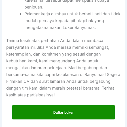
karena hal tersebut dapat merupakan upaya
penipuan.
Pelamar kerja diimbau untuk berhati-hati dan tidak
mudah percaya kepada pihak-pihak yang
mengatasnamakan Loker Banyumas.
Terima kasih atas perhatian Anda dalam membaca
persyaratan ini. Jika Anda merasa memiliki semangat,
keterampilan, dan komitmen yang sesuai dengan
kebutuhan kami, kami mengundang Anda untuk
mengajukan lamaran pekerjaan. Mari bergabung dan
bersama-sama kita capai kesuksesan di Banyumas! Segera
kirimkan CV dan surat lamaran Anda untuk bergabung
dengan tim kami dalam meraih prestasi bersama. Terima
kasih atas partisipasinya!
Daftar Loker