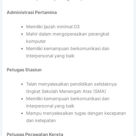
Administrasi Pertamina
Memiliki ijazah minimal D3
Mahir dalam mengoperasikan perangkat
komputer
Memiliki kemampuan berkomunikasi dan
interpersonal yang baik
Petugas Stasiun
Telah menyelesaikan pendidikan setidaknya
tingkat Sekolah Menengah Atas (SMA)
Memiliki kemampuan berkomunikasi dan
interpersonal yang baik
Mampu menyelesaikan tugas dengan kecepatan
dan ketepatan
Petugas Perawatan Kereta