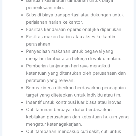
Bantuan kesehatan tambahan untuk biaya
pemeriksaan rutin.
Subsidi biaya transportasi atau dukungan untuk
perjalanan harian ke kantor.
Fasilitas kendaraan operasional jika diperlukan.
Fasilitas makan harian atau akses ke kantin
perusahaan.
Penyediaan makanan untuk pegawai yang
menjalani lembur atau bekerja di waktu malam.
Pemberian tunjangan hari raya mengikuti
ketentuan yang ditentukan oleh perusahaan dan
peraturan yang relevan.
Bonus kinerja diberikan berdasarkan pencapaian
target yang ditetapkan untuk individu atau tim.
Insentif untuk kontribusi luar biasa atau inovasi.
Cuti tahunan berbayar diatur berdasarkan
kebijakan perusahaan dan ketentuan hukum yang
mengatur ketenagakerjaan.
Cuti tambahan mencakup cuti sakit, cuti untuk