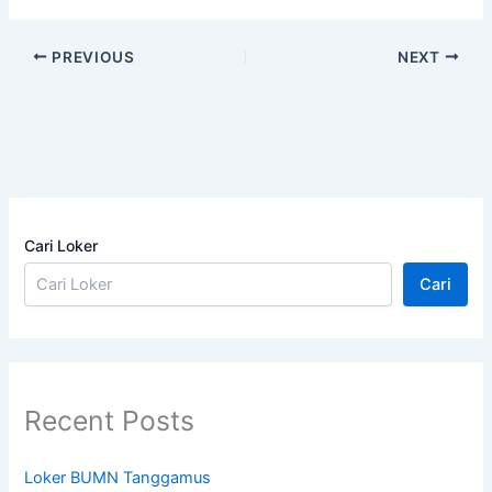
PREVIOUS
NEXT
Cari Loker
Cari
Recent Posts
Loker BUMN Tanggamus