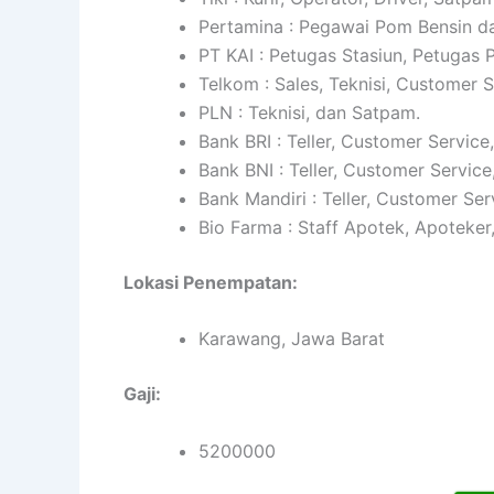
Pertamina : Pegawai Pom Bensin da
PT KAI : Petugas Stasiun, Petugas
Telkom : Sales, Teknisi, Customer 
PLN : Teknisi, dan Satpam.
Bank BRI : Teller, Customer Service
Bank BNI : Teller, Customer Service
Bank Mandiri : Teller, Customer Ser
Bio Farma : Staff Apotek, Apoteker
Lokasi Penempatan:
Karawang, Jawa Barat
Gaji:
5200000