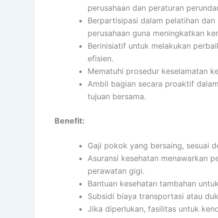
perusahaan dan peraturan perund
Berpartisipasi dalam pelatihan d
perusahaan guna meningkatkan k
Berinisiatif untuk melakukan perba
efisien.
Mematuhi prosedur keselamatan ke
Ambil bagian secara proaktif dala
tujuan bersama.
Benefit:
Gaji pokok yang bersaing, sesuai d
Asuransi kesehatan menawarkan per
perawatan gigi.
Bantuan kesehatan tambahan untuk 
Subsidi biaya transportasi atau du
Jika diperlukan, fasilitas untuk ke