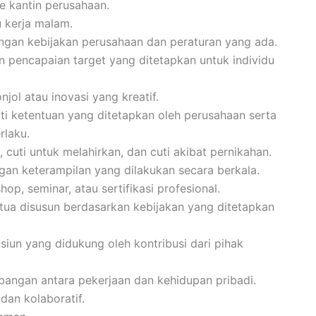
ke kantin perusahaan.
 kerja malam.
engan kebijakan perusahaan dan peraturan yang ada.
n pencapaian target yang ditetapkan untuk individu
jol atau inovasi yang kreatif.
ti ketentuan yang ditetapkan oleh perusahaan serta
rlaku.
 cuti untuk melahirkan, dan cuti akibat pernikahan.
an keterampilan yang dilakukan secara berkala.
p, seminar, atau sertifikasi profesional.
 tua disusun berdasarkan kebijakan yang ditetapkan
iun yang didukung oleh kontribusi dari pihak
angan antara pekerjaan dan kehidupan pribadi.
an kolaboratif.