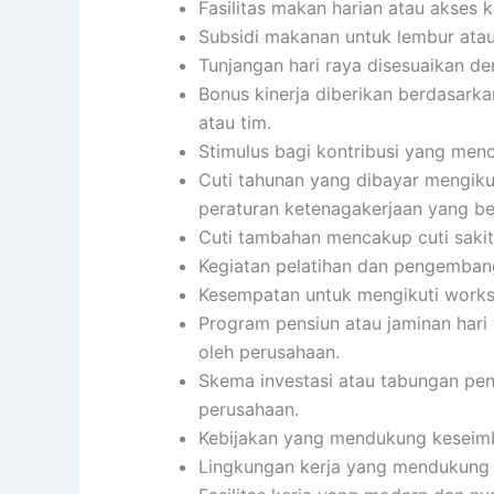
Fasilitas makan harian atau akses 
Subsidi makanan untuk lembur atau
Tunjangan hari raya disesuaikan d
Bonus kinerja diberikan berdasarka
atau tim.
Stimulus bagi kontribusi yang menon
Cuti tahunan yang dibayar mengiku
peraturan ketenagakerjaan yang be
Cuti tambahan mencakup cuti sakit,
Kegiatan pelatihan dan pengembang
Kesempatan untuk mengikuti worksho
Program pensiun atau jaminan hari
oleh perusahaan.
Skema investasi atau tabungan pens
perusahaan.
Kebijakan yang mendukung keseimb
Lingkungan kerja yang mendukung d