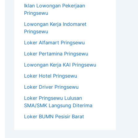
Iklan Lowongan Pekerjaan
Pringsewu
Lowongan Kerja Indomaret
Pringsewu
Loker Alfamart Pringsewu
Loker Pertamina Pringsewu
Lowongan Kerja KAI Pringsewu
Loker Hotel Pringsewu
Loker Driver Pringsewu
Loker Pringsewu Lulusan
SMA/SMK Langsung Diterima
Loker BUMN Pesisir Barat