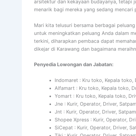
arsitektur dan kekayaan budayanya, tetapi 
menarik bagi mereka yang sedang mencari p
Mari kita telusuri bersama berbagai peluang 
untuk meningkatkan peluang Anda dalam mem
terkini, diharapkan pembaca dapat memaham
dikejar di Karawang dan bagaimana meraihn
Penyedia Lowongan dan Jabatan:
Indomaret : Kru toko, Kepala toko, 
Alfamart : Kru toko, Kepala toko, D
Yomart : Kru toko, Kepala toko, Dri
Jne : Kurir, Operator, Driver, Satpam
Jnt : Kurir, Operator, Driver, Satpam
Shopee Xpress : Kurir, Operator, Dr
SiCepat : Kurir, Operator, Driver, S
Tiki : Kurir, Operator, Driver, Satpam