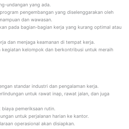
ang-undangan yang ada.
an program pengembangan yang diselenggarakan oleh
emampuan dan wawasan.
ikan pada bagian-bagian kerja yang kurang optimal atau
rja dan menjaga keamanan di tempat kerja.
m kegiatan kelompok dan berkontribusi untuk meraih
engan standar industri dan pengalaman kerja.
lindungan untuk rawat inap, rawat jalan, dan juga
biaya pemeriksaan rutin.
kungan untuk perjalanan harian ke kantor.
ndaraan operasional akan disiapkan.