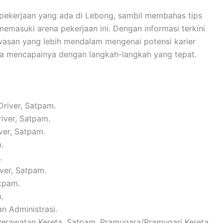
 pekerjaan yang ada di Lebong, sambil membahas tips
emasuki arena pekerjaan ini. Dengan informasi terkini
wasan yang lebih mendalam mengenai potensi karier
na mencapainya dengan langkah-langkah yang tepat.
Driver, Satpam.
river, Satpam.
ver, Satpam.
.
.
iver, Satpam.
atpam.
.
n Administrasi.
 Perawatan Kereta, Satpam, Pramugara/Pramugari Kereta.