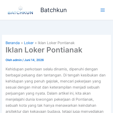
Lewati
Batchkun
ke
Main
konten
Men
Beranda
Loker
Iklan Loker Pontianak
Iklan Loker Pontianak
Oleh
admin
/
Juni 14, 2026
Kehidupan perkotaan selalu dinamis, dipenuhi dengan
berbagai peluang dan tantangan. Di tengah kesibukan dan
kehidupan yang penuh gejolak, mencari pekerjaan yang
sesuai dengan minat dan keterampilan menjadi sebuah
perjuangan yang nyata. Dalam artikel ini, kita akan
menjelajahi dunia lowongan pekerjaan di Pontianak,
sebuah kota yang tak hanya menawarkan keindahan
arsitektur dan kekayaan budaya, tetapi juga menyediakan