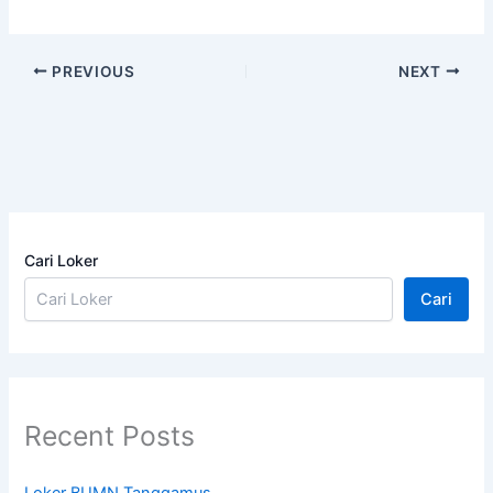
PREVIOUS
NEXT
Cari Loker
Cari
Recent Posts