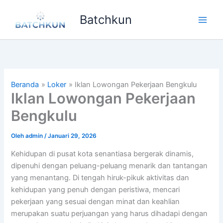
Lewati
Batchkun
ke
Main
konten
Men
Beranda
Loker
Iklan Lowongan Pekerjaan Bengkulu
Iklan Lowongan Pekerjaan
Bengkulu
Oleh
admin
/
Januari 29, 2026
Kehidupan di pusat kota senantiasa bergerak dinamis,
dipenuhi dengan peluang-peluang menarik dan tantangan
yang menantang. Di tengah hiruk-pikuk aktivitas dan
kehidupan yang penuh dengan peristiwa, mencari
pekerjaan yang sesuai dengan minat dan keahlian
merupakan suatu perjuangan yang harus dihadapi dengan