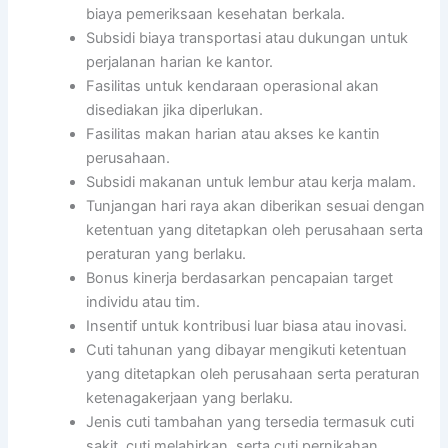
biaya pemeriksaan kesehatan berkala.
Subsidi biaya transportasi atau dukungan untuk
perjalanan harian ke kantor.
Fasilitas untuk kendaraan operasional akan
disediakan jika diperlukan.
Fasilitas makan harian atau akses ke kantin
perusahaan.
Subsidi makanan untuk lembur atau kerja malam.
Tunjangan hari raya akan diberikan sesuai dengan
ketentuan yang ditetapkan oleh perusahaan serta
peraturan yang berlaku.
Bonus kinerja berdasarkan pencapaian target
individu atau tim.
Insentif untuk kontribusi luar biasa atau inovasi.
Cuti tahunan yang dibayar mengikuti ketentuan
yang ditetapkan oleh perusahaan serta peraturan
ketenagakerjaan yang berlaku.
Jenis cuti tambahan yang tersedia termasuk cuti
sakit, cuti melahirkan, serta cuti pernikahan.