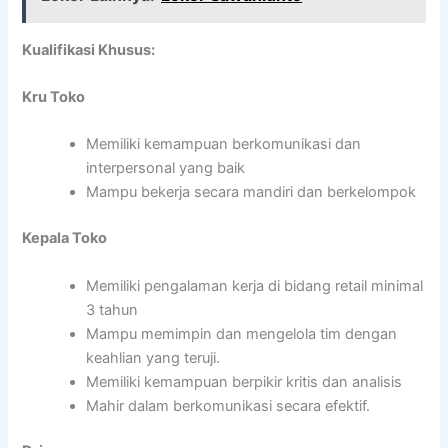
Kualifikasi Khusus:
Kru Toko
Memiliki kemampuan berkomunikasi dan
interpersonal yang baik
Mampu bekerja secara mandiri dan berkelompok
Kepala Toko
Memiliki pengalaman kerja di bidang retail minimal
3 tahun
Mampu memimpin dan mengelola tim dengan
keahlian yang teruji.
Memiliki kemampuan berpikir kritis dan analisis
Mahir dalam berkomunikasi secara efektif.