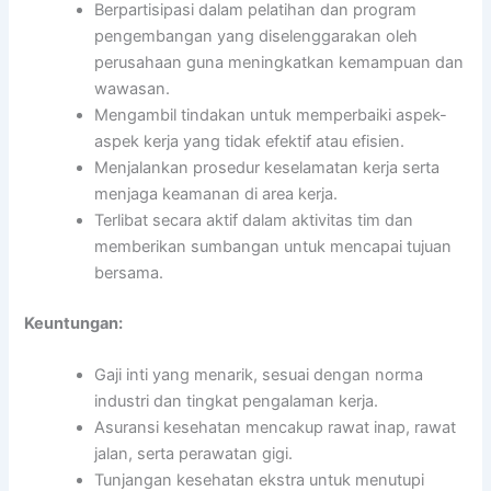
Berpartisipasi dalam pelatihan dan program
pengembangan yang diselenggarakan oleh
perusahaan guna meningkatkan kemampuan dan
wawasan.
Mengambil tindakan untuk memperbaiki aspek-
aspek kerja yang tidak efektif atau efisien.
Menjalankan prosedur keselamatan kerja serta
menjaga keamanan di area kerja.
Terlibat secara aktif dalam aktivitas tim dan
memberikan sumbangan untuk mencapai tujuan
bersama.
Keuntungan:
Gaji inti yang menarik, sesuai dengan norma
industri dan tingkat pengalaman kerja.
Asuransi kesehatan mencakup rawat inap, rawat
jalan, serta perawatan gigi.
Tunjangan kesehatan ekstra untuk menutupi