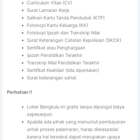
Curriculum Vitae (CV)
Surat Lamaran Kerja
Salinan Kartu Tanda Penduduk (KTP)
Fotokopi Kartu Keluarga (KK)
Fotokopi Ijazah dan Transkrip Nilai
Surat Keterangan Catatan Kepolisian (SKCK)
Sertifikat atau Penghargaan
Ijazah Pendidikan Terakhir
Transkrip Nilai Pendidikan Terakhir
Sertifikat Keahlian (bila diperlukan)
Surat keterangan sehat
Perhatian !!
Loker Bengkulu ini gratis tanpa dipungut biaya
sepeserpun.
Apabila ada pihak yang menuntut pembayaran
untuk proses pelamaran, harap diwaspadai
karena hal tersebut dapat merupakan upaya