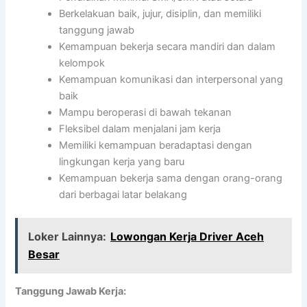
Berkelakuan baik, jujur, disiplin, dan memiliki
tanggung jawab
Kemampuan bekerja secara mandiri dan dalam
kelompok
Kemampuan komunikasi dan interpersonal yang
baik
Mampu beroperasi di bawah tekanan
Fleksibel dalam menjalani jam kerja
Memiliki kemampuan beradaptasi dengan
lingkungan kerja yang baru
Kemampuan bekerja sama dengan orang-orang
dari berbagai latar belakang
Loker Lainnya:
Lowongan Kerja Driver Aceh
Besar
Tanggung Jawab Kerja: