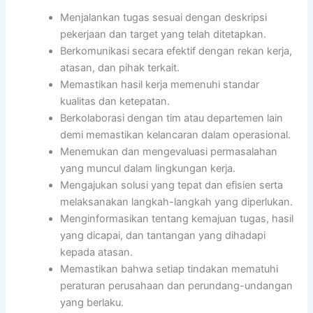
Menjalankan tugas sesuai dengan deskripsi
pekerjaan dan target yang telah ditetapkan.
Berkomunikasi secara efektif dengan rekan kerja,
atasan, dan pihak terkait.
Memastikan hasil kerja memenuhi standar
kualitas dan ketepatan.
Berkolaborasi dengan tim atau departemen lain
demi memastikan kelancaran dalam operasional.
Menemukan dan mengevaluasi permasalahan
yang muncul dalam lingkungan kerja.
Mengajukan solusi yang tepat dan efisien serta
melaksanakan langkah-langkah yang diperlukan.
Menginformasikan tentang kemajuan tugas, hasil
yang dicapai, dan tantangan yang dihadapi
kepada atasan.
Memastikan bahwa setiap tindakan mematuhi
peraturan perusahaan dan perundang-undangan
yang berlaku.