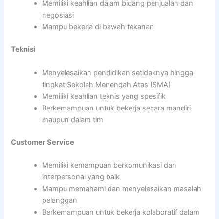
Memiliki keahlian dalam bidang penjualan dan
negosiasi
Mampu bekerja di bawah tekanan
Teknisi
Menyelesaikan pendidikan setidaknya hingga
tingkat Sekolah Menengah Atas (SMA)
Memiliki keahlian teknis yang spesifik
Berkemampuan untuk bekerja secara mandiri
maupun dalam tim
Customer Service
Memiliki kemampuan berkomunikasi dan
interpersonal yang baik
Mampu memahami dan menyelesaikan masalah
pelanggan
Berkemampuan untuk bekerja kolaboratif dalam