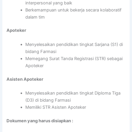
interpersonal yang baik
Berkemampuan untuk bekerja secara kolaboratif
dalam tim
Apoteker
Menyelesaikan pendidikan tingkat Sarjana (S1) di
bidang Farmasi
Memegang Surat Tanda Registrasi (STR) sebagai
Apoteker
Asisten Apoteker
Menyelesaikan pendidikan tingkat Diploma Tiga
(D3) di bidang Farmasi
Memiliki STR Asisten Apoteker
Dokumen yang harus disiapkan :