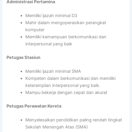
Administrasi Pertamina
Memiliki ijazah minimal D3
Mahir dalam mengoperasikan perangkat
komputer
Memiliki kemampuan berkomunikasi dan
interpersonal yang baik
Petugas Stasiun
Memiliki ijazah minimal SMA
Kompeten dalam berkomunikasi dan memiliki
keterampilan interpersonal yang baik.
Mampu bekerja dengan cepat dan akurat
Petugas Perawatan Kereta
Menyelesaikan pendidikan paling rendah tingkat
Sekolah Menengah Atas (SMA)