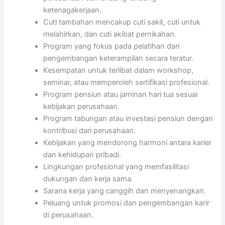
ketenagakerjaan.
Cuti tambahan mencakup cuti sakit, cuti untuk
melahirkan, dan cuti akibat pernikahan.
Program yang fokus pada pelatihan dan
pengembangan keterampilan secara teratur.
Kesempatan untuk terlibat dalam workshop,
seminar, atau memperoleh sertifikasi profesional.
Program pensiun atau jaminan hari tua sesuai
kebijakan perusahaan.
Program tabungan atau investasi pensiun dengan
kontribusi dari perusahaan.
Kebijakan yang mendorong harmoni antara karier
dan kehidupan pribadi.
Lingkungan profesional yang memfasilitasi
dukungan dan kerja sama.
Sarana kerja yang canggih dan menyenangkan.
Peluang untuk promosi dan pengembangan karir
di perusahaan.