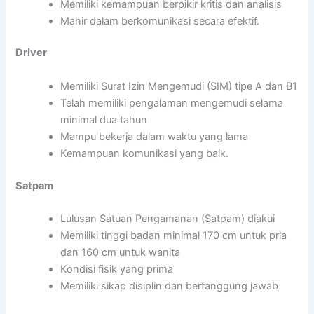
Memiliki kemampuan berpikir kritis dan analisis
Mahir dalam berkomunikasi secara efektif.
Driver
Memiliki Surat Izin Mengemudi (SIM) tipe A dan B1
Telah memiliki pengalaman mengemudi selama
minimal dua tahun
Mampu bekerja dalam waktu yang lama
Kemampuan komunikasi yang baik.
Satpam
Lulusan Satuan Pengamanan (Satpam) diakui
Memiliki tinggi badan minimal 170 cm untuk pria
dan 160 cm untuk wanita
Kondisi fisik yang prima
Memiliki sikap disiplin dan bertanggung jawab