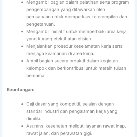
Mengambil bagian dalam pelatihan serta program
pengembangan yang ditawarkan oleh
perusahaan untuk memperluas keterampilan dan
pengetahuan.
Mengambil inisiatif untuk memperbaiki area kerja
yang kurang efektif atau efisien.
Menjalankan prosedur keselamatan kerja serta
menjaga keamanan di area kerja.
Ambil bagian secara proaktif dalam kegiatan
kelompok dan berkontribusi untuk meraih tujuan
bersama.
Keuntungan:
Gaji dasar yang kompetitif, sejalan dengan
standar industri dan pengalaman kerja yang
dimiliki.
Asuransi kesehatan meliputi layanan rawat inap,
rawat jalan, dan perawatan gigi.