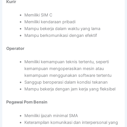
Kurir
Memiliki SIM C
Memiliki kendaraan pribadi
Mampu bekerja dalam waktu yang lama
Mampu berkomunikasi dengan efektif
Operator
Memiliki kemampuan teknis tertentu, seperti
kemampuan mengoperasikan mesin atau
kemampuan menggunakan software tertentu
Sanggup beroperasi dalam kondisi tekanan
Mampu bekerja dengan jam kerja yang fleksibel
Pegawai Pom Bensin
Memiliki ijazah minimal SMA
Keterampilan komunikasi dan interpersonal yang