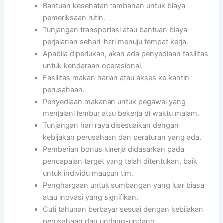
Bantuan kesehatan tambahan untuk biaya
pemeriksaan rutin.
Tunjangan transportasi atau bantuan biaya
perjalanan sehari-hari menuju tempat kerja.
Apabila diperlukan, akan ada penyediaan fasilitas
untuk kendaraan operasional.
Fasilitas makan harian atau akses ke kantin
perusahaan.
Penyediaan makanan untuk pegawai yang
menjalani lembur atau bekerja di waktu malam.
Tunjangan hari raya disesuaikan dengan
kebijakan perusahaan dan peraturan yang ada.
Pemberian bonus kinerja didasarkan pada
pencapaian target yang telah ditentukan, baik
untuk individu maupun tim.
Penghargaan untuk sumbangan yang luar biasa
atau inovasi yang signifikan.
Cuti tahunan berbayar sesuai dengan kebijakan
perusahaan dan undang-undang