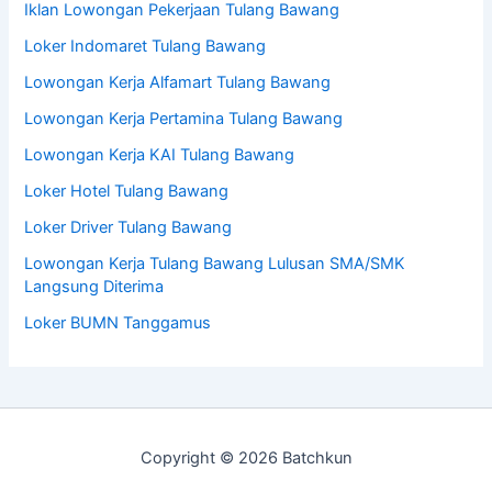
Iklan Lowongan Pekerjaan Tulang Bawang
Loker Indomaret Tulang Bawang
Lowongan Kerja Alfamart Tulang Bawang
Lowongan Kerja Pertamina Tulang Bawang
Lowongan Kerja KAI Tulang Bawang
Loker Hotel Tulang Bawang
Loker Driver Tulang Bawang
Lowongan Kerja Tulang Bawang Lulusan SMA/SMK
Langsung Diterima
Loker BUMN Tanggamus
Copyright © 2026 Batchkun