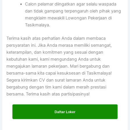
Calon pelamar diingatkan agar selalu waspada
dan tidak gampang terpengaruh oleh pihak yang
mengklaim mewakili Lowongan Pekerjaan di
Tasikmalaya.
Terima kasih atas perhatian Anda dalam membaca
persyaratan ini. Jika Anda merasa memiliki semangat,
keterampilan, dan komitmen yang sesuai dengan
kebutuhan kami, kami mengundang Anda untuk
mengajukan lamaran pekerjaan. Mari bergabung dan
bersama-sama kita capai kesuksesan di Tasikmalaya!
Segera kirimkan CV dan surat lamaran Anda untuk
bergabung dengan tim kami dalam meraih prestasi
bersama. Terima kasih atas partisipasinya!
Daftar Loker