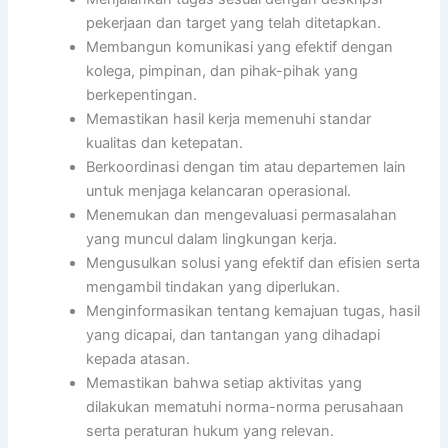
pekerjaan dan target yang telah ditetapkan.
Membangun komunikasi yang efektif dengan
kolega, pimpinan, dan pihak-pihak yang
berkepentingan.
Memastikan hasil kerja memenuhi standar
kualitas dan ketepatan.
Berkoordinasi dengan tim atau departemen lain
untuk menjaga kelancaran operasional.
Menemukan dan mengevaluasi permasalahan
yang muncul dalam lingkungan kerja.
Mengusulkan solusi yang efektif dan efisien serta
mengambil tindakan yang diperlukan.
Menginformasikan tentang kemajuan tugas, hasil
yang dicapai, dan tantangan yang dihadapi
kepada atasan.
Memastikan bahwa setiap aktivitas yang
dilakukan mematuhi norma-norma perusahaan
serta peraturan hukum yang relevan.