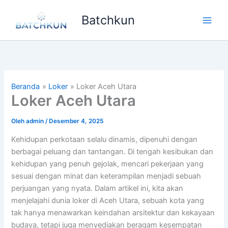
Lewati
Batchkun
ke
Main
konten
Men
Beranda
Loker
Loker Aceh Utara
Loker Aceh Utara
Oleh
admin
/
Desember 4, 2025
Kehidupan perkotaan selalu dinamis, dipenuhi dengan
berbagai peluang dan tantangan. Di tengah kesibukan dan
kehidupan yang penuh gejolak, mencari pekerjaan yang
sesuai dengan minat dan keterampilan menjadi sebuah
perjuangan yang nyata. Dalam artikel ini, kita akan
menjelajahi dunia loker di Aceh Utara, sebuah kota yang
tak hanya menawarkan keindahan arsitektur dan kekayaan
budaya, tetapi juga menyediakan beragam kesempatan