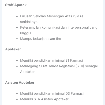
Staff Apotek
Lulusan Sekolah Menengah Atas (SMA)
setidaknya
Keterampilan komunikasi dan interpersonal yang
unggul
Mampu bekerja dalam tim
Apoteker
Memiliki pendidikan minimal S1 Farmasi
Memegang Surat Tanda Registrasi (STR) sebagai
Apoteker
Asisten Apoteker
Memiliki pendidikan minimal D3 Farmasi
Memiliki STR Asisten Apoteker