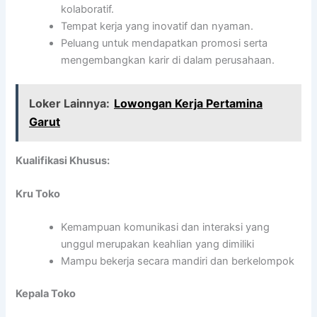
kolaboratif.
Tempat kerja yang inovatif dan nyaman.
Peluang untuk mendapatkan promosi serta
mengembangkan karir di dalam perusahaan.
Loker Lainnya:
Lowongan Kerja Pertamina
Garut
Kualifikasi Khusus:
Kru Toko
Kemampuan komunikasi dan interaksi yang
unggul merupakan keahlian yang dimiliki
Mampu bekerja secara mandiri dan berkelompok
Kepala Toko