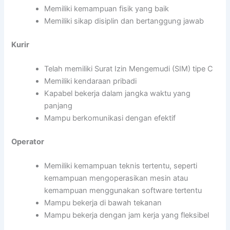
Memiliki kemampuan fisik yang baik
Memiliki sikap disiplin dan bertanggung jawab
Kurir
Telah memiliki Surat Izin Mengemudi (SIM) tipe C
Memiliki kendaraan pribadi
Kapabel bekerja dalam jangka waktu yang
panjang
Mampu berkomunikasi dengan efektif
Operator
Memiliki kemampuan teknis tertentu, seperti
kemampuan mengoperasikan mesin atau
kemampuan menggunakan software tertentu
Mampu bekerja di bawah tekanan
Mampu bekerja dengan jam kerja yang fleksibel