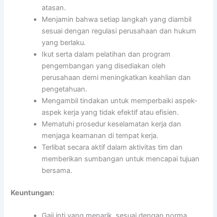
atasan.
Menjamin bahwa setiap langkah yang diambil
sesuai dengan regulasi perusahaan dan hukum
yang berlaku.
Ikut serta dalam pelatihan dan program
pengembangan yang disediakan oleh
perusahaan demi meningkatkan keahlian dan
pengetahuan.
Mengambil tindakan untuk memperbaiki aspek-
aspek kerja yang tidak efektif atau efisien.
Mematuhi prosedur keselamatan kerja dan
menjaga keamanan di tempat kerja.
Terlibat secara aktif dalam aktivitas tim dan
memberikan sumbangan untuk mencapai tujuan
bersama.
Keuntungan:
Gaji inti yang menarik, sesuai dengan norma