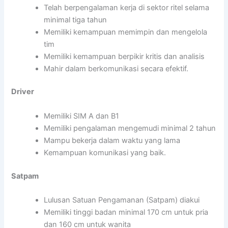
Telah berpengalaman kerja di sektor ritel selama
minimal tiga tahun
Memiliki kemampuan memimpin dan mengelola
tim
Memiliki kemampuan berpikir kritis dan analisis
Mahir dalam berkomunikasi secara efektif.
Driver
Memiliki SIM A dan B1
Memiliki pengalaman mengemudi minimal 2 tahun
Mampu bekerja dalam waktu yang lama
Kemampuan komunikasi yang baik.
Satpam
Lulusan Satuan Pengamanan (Satpam) diakui
Memiliki tinggi badan minimal 170 cm untuk pria
dan 160 cm untuk wanita