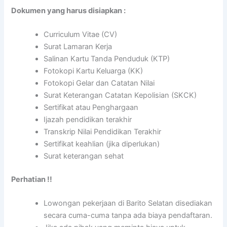
Dokumen yang harus disiapkan :
Curriculum Vitae (CV)
Surat Lamaran Kerja
Salinan Kartu Tanda Penduduk (KTP)
Fotokopi Kartu Keluarga (KK)
Fotokopi Gelar dan Catatan Nilai
Surat Keterangan Catatan Kepolisian (SKCK)
Sertifikat atau Penghargaan
Ijazah pendidikan terakhir
Transkrip Nilai Pendidikan Terakhir
Sertifikat keahlian (jika diperlukan)
Surat keterangan sehat
Perhatian !!
Lowongan pekerjaan di Barito Selatan disediakan
secara cuma-cuma tanpa ada biaya pendaftaran.