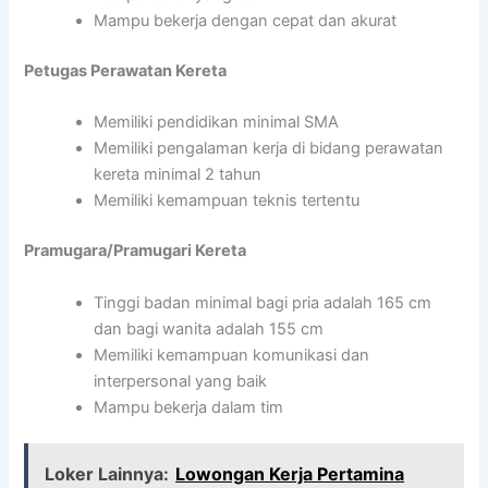
Mampu bekerja dengan cepat dan akurat
Petugas Perawatan Kereta
Memiliki pendidikan minimal SMA
Memiliki pengalaman kerja di bidang perawatan
kereta minimal 2 tahun
Memiliki kemampuan teknis tertentu
Pramugara/Pramugari Kereta
Tinggi badan minimal bagi pria adalah 165 cm
dan bagi wanita adalah 155 cm
Memiliki kemampuan komunikasi dan
interpersonal yang baik
Mampu bekerja dalam tim
Loker Lainnya:
Lowongan Kerja Pertamina