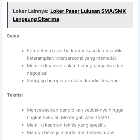
Loker Lainnya:
Loker Paser Lulusan SMA/SMK
Langsung Diterima
Sales
Kompeten dalam berkomunikasi dan memiliki
keterampilan interpersonal yang memadai.
Memiliki keahlian dalam bidang penjualan dan
negosiasi
Sanggup beroperasi dalam kondisi tekanan
Teknisi
Menyelesaikan pendidikan setidaknya hingga
tingkat Sekolah Menengah Atas (SMA)
Memiliki keahlian teknis yang spesifik
Mampu bekerja mandiri dan berkelompok