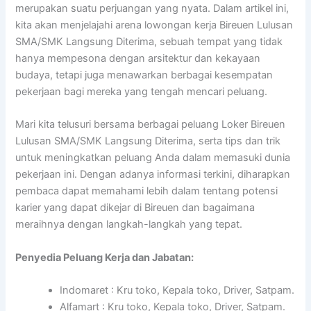
merupakan suatu perjuangan yang nyata. Dalam artikel ini,
kita akan menjelajahi arena lowongan kerja Bireuen Lulusan
SMA/SMK Langsung Diterima, sebuah tempat yang tidak
hanya mempesona dengan arsitektur dan kekayaan
budaya, tetapi juga menawarkan berbagai kesempatan
pekerjaan bagi mereka yang tengah mencari peluang.
Mari kita telusuri bersama berbagai peluang Loker Bireuen
Lulusan SMA/SMK Langsung Diterima, serta tips dan trik
untuk meningkatkan peluang Anda dalam memasuki dunia
pekerjaan ini. Dengan adanya informasi terkini, diharapkan
pembaca dapat memahami lebih dalam tentang potensi
karier yang dapat dikejar di Bireuen dan bagaimana
meraihnya dengan langkah-langkah yang tepat.
Penyedia Peluang Kerja dan Jabatan:
Indomaret : Kru toko, Kepala toko, Driver, Satpam.
Alfamart : Kru toko, Kepala toko, Driver, Satpam.