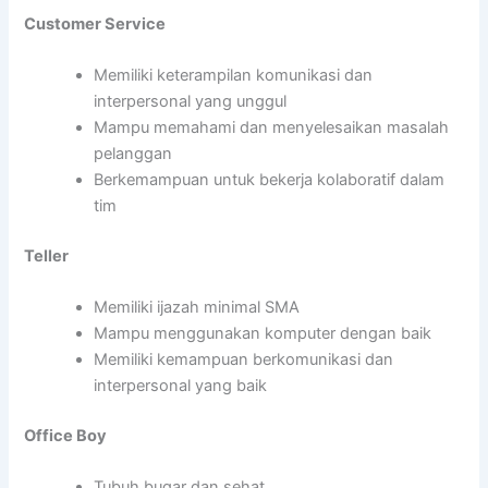
Customer Service
Memiliki keterampilan komunikasi dan
interpersonal yang unggul
Mampu memahami dan menyelesaikan masalah
pelanggan
Berkemampuan untuk bekerja kolaboratif dalam
tim
Teller
Memiliki ijazah minimal SMA
Mampu menggunakan komputer dengan baik
Memiliki kemampuan berkomunikasi dan
interpersonal yang baik
Office Boy
Tubuh bugar dan sehat