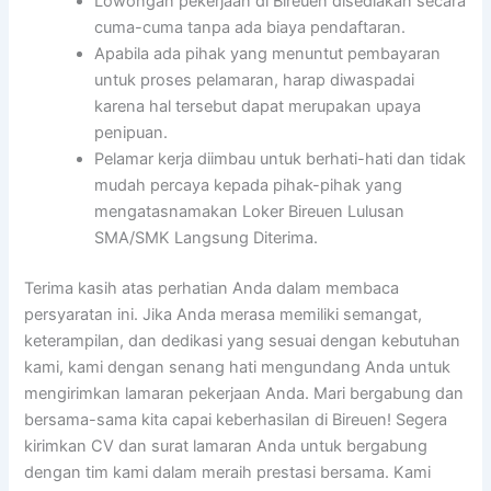
Lowongan pekerjaan di Bireuen disediakan secara
cuma-cuma tanpa ada biaya pendaftaran.
Apabila ada pihak yang menuntut pembayaran
untuk proses pelamaran, harap diwaspadai
karena hal tersebut dapat merupakan upaya
penipuan.
Pelamar kerja diimbau untuk berhati-hati dan tidak
mudah percaya kepada pihak-pihak yang
mengatasnamakan Loker Bireuen Lulusan
SMA/SMK Langsung Diterima.
Terima kasih atas perhatian Anda dalam membaca
persyaratan ini. Jika Anda merasa memiliki semangat,
keterampilan, dan dedikasi yang sesuai dengan kebutuhan
kami, kami dengan senang hati mengundang Anda untuk
mengirimkan lamaran pekerjaan Anda. Mari bergabung dan
bersama-sama kita capai keberhasilan di Bireuen! Segera
kirimkan CV dan surat lamaran Anda untuk bergabung
dengan tim kami dalam meraih prestasi bersama. Kami