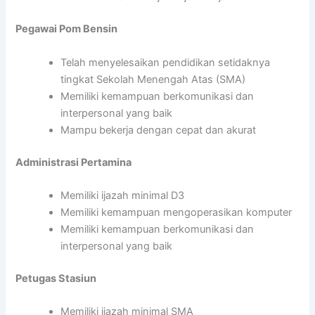
Pegawai Pom Bensin
Telah menyelesaikan pendidikan setidaknya
tingkat Sekolah Menengah Atas (SMA)
Memiliki kemampuan berkomunikasi dan
interpersonal yang baik
Mampu bekerja dengan cepat dan akurat
Administrasi Pertamina
Memiliki ijazah minimal D3
Memiliki kemampuan mengoperasikan komputer
Memiliki kemampuan berkomunikasi dan
interpersonal yang baik
Petugas Stasiun
Memiliki ijazah minimal SMA