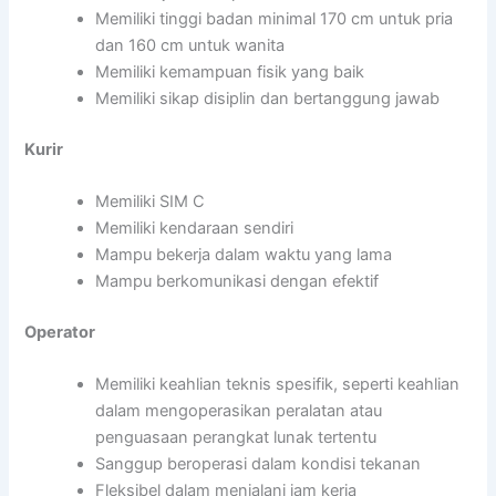
Memiliki tinggi badan minimal 170 cm untuk pria
dan 160 cm untuk wanita
Memiliki kemampuan fisik yang baik
Memiliki sikap disiplin dan bertanggung jawab
Kurir
Memiliki SIM C
Memiliki kendaraan sendiri
Mampu bekerja dalam waktu yang lama
Mampu berkomunikasi dengan efektif
Operator
Memiliki keahlian teknis spesifik, seperti keahlian
dalam mengoperasikan peralatan atau
penguasaan perangkat lunak tertentu
Sanggup beroperasi dalam kondisi tekanan
Fleksibel dalam menjalani jam kerja