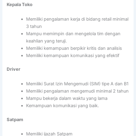
Kepala Toko
Memiliki pengalaman kerja di bidang retail minimal
3 tahun
Mampu memimpin dan mengelola tim dengan
keahlian yang teruji.
Memiliki kemampuan berpikir kritis dan analisis
Memiliki kemampuan komunikasi yang efektif
Driver
Memiliki Surat Izin Mengemudi (SIM) tipe A dan B1
Memiliki pengalaman mengemudi minimal 2 tahun
Mampu bekerja dalam waktu yang lama
Kemampuan komunikasi yang baik.
Satpam
Memiliki ijazah Satpam