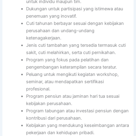
untuk individu maupun tim.
Dukungan untuk partisipasi yang istimewa atau
penemuan yang inovatif.
Cuti tahunan berbayar sesuai dengan kebijakan
perusahaan dan undang-undang
ketenagakerjaan.
Jenis cuti tambahan yang tersedia termasuk cuti
sakit, cuti melahirkan, serta cuti pernikahan.
Program yang fokus pada pelatihan dan
pengembangan keterampilan secara teratur.
Peluang untuk mengikuti kegiatan workshop,
seminar, atau mendapatkan sertifikasi
profesional.
Program pensiun atau jaminan hari tua sesuai
kebijakan perusahaan.
Program tabungan atau investasi pensiun dengan
kontribusi dari perusahaan.
Kebijakan yang mendukung keseimbangan antara
pekerjaan dan kehidupan pribadi.