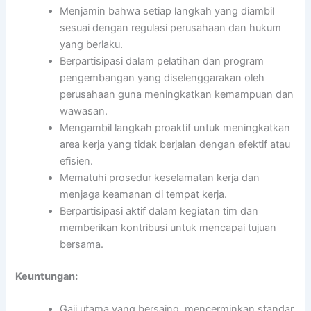
Menjamin bahwa setiap langkah yang diambil
sesuai dengan regulasi perusahaan dan hukum
yang berlaku.
Berpartisipasi dalam pelatihan dan program
pengembangan yang diselenggarakan oleh
perusahaan guna meningkatkan kemampuan dan
wawasan.
Mengambil langkah proaktif untuk meningkatkan
area kerja yang tidak berjalan dengan efektif atau
efisien.
Mematuhi prosedur keselamatan kerja dan
menjaga keamanan di tempat kerja.
Berpartisipasi aktif dalam kegiatan tim dan
memberikan kontribusi untuk mencapai tujuan
bersama.
Keuntungan:
Gaji utama yang bersaing, mencerminkan standar