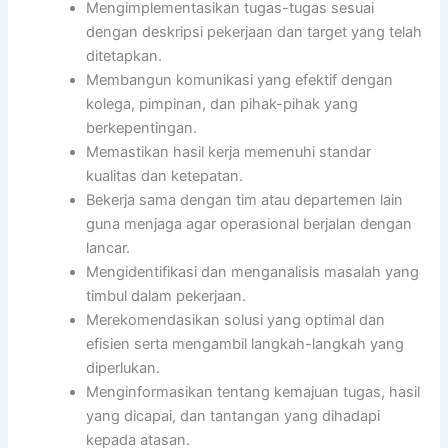
Mengimplementasikan tugas-tugas sesuai
dengan deskripsi pekerjaan dan target yang telah
ditetapkan.
Membangun komunikasi yang efektif dengan
kolega, pimpinan, dan pihak-pihak yang
berkepentingan.
Memastikan hasil kerja memenuhi standar
kualitas dan ketepatan.
Bekerja sama dengan tim atau departemen lain
guna menjaga agar operasional berjalan dengan
lancar.
Mengidentifikasi dan menganalisis masalah yang
timbul dalam pekerjaan.
Merekomendasikan solusi yang optimal dan
efisien serta mengambil langkah-langkah yang
diperlukan.
Menginformasikan tentang kemajuan tugas, hasil
yang dicapai, dan tantangan yang dihadapi
kepada atasan.