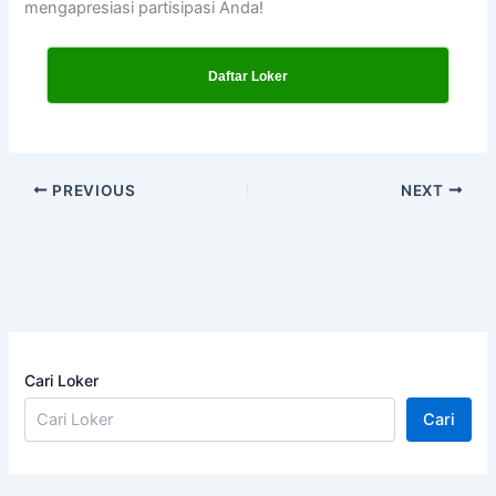
mengapresiasi partisipasi Anda!
Daftar Loker
PREVIOUS
NEXT
Cari Loker
Cari