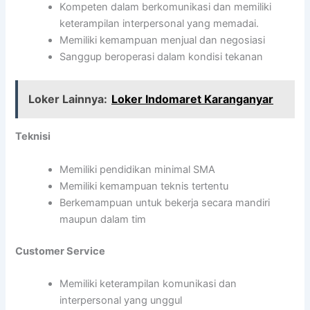
Kompeten dalam berkomunikasi dan memiliki
keterampilan interpersonal yang memadai.
Memiliki kemampuan menjual dan negosiasi
Sanggup beroperasi dalam kondisi tekanan
Loker Lainnya:
Loker Indomaret Karanganyar
Teknisi
Memiliki pendidikan minimal SMA
Memiliki kemampuan teknis tertentu
Berkemampuan untuk bekerja secara mandiri
maupun dalam tim
Customer Service
Memiliki keterampilan komunikasi dan
interpersonal yang unggul