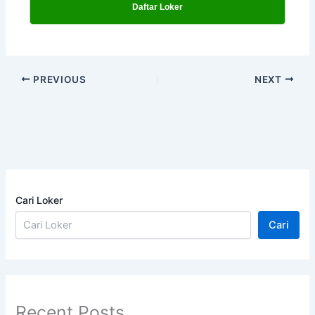
Daftar Loker
PREVIOUS
NEXT
Cari Loker
Cari
Recent Posts