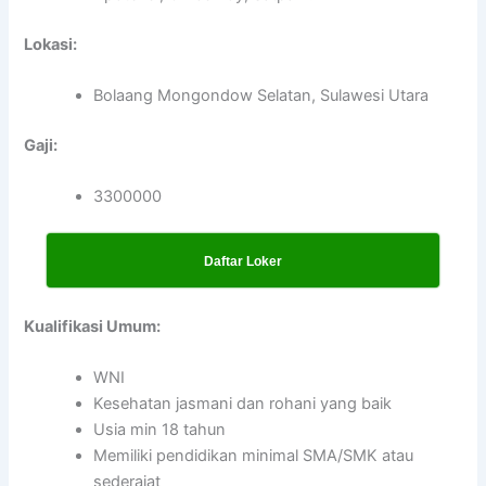
Lokasi:
Bolaang Mongondow Selatan, Sulawesi Utara
Gaji:
3300000
Daftar Loker
Kualifikasi Umum:
WNI
Kesehatan jasmani dan rohani yang baik
Usia min 18 tahun
Memiliki pendidikan minimal SMA/SMK atau
sederajat