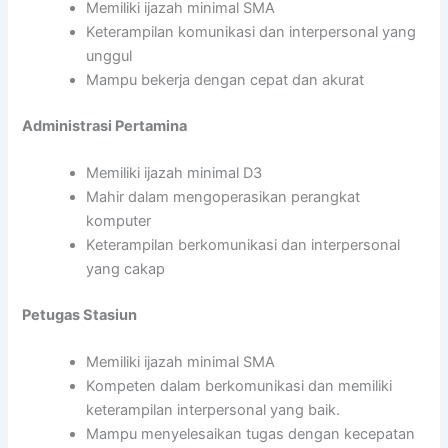
Memiliki ijazah minimal SMA
Keterampilan komunikasi dan interpersonal yang
unggul
Mampu bekerja dengan cepat dan akurat
Administrasi Pertamina
Memiliki ijazah minimal D3
Mahir dalam mengoperasikan perangkat
komputer
Keterampilan berkomunikasi dan interpersonal
yang cakap
Petugas Stasiun
Memiliki ijazah minimal SMA
Kompeten dalam berkomunikasi dan memiliki
keterampilan interpersonal yang baik.
Mampu menyelesaikan tugas dengan kecepatan