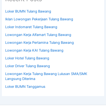
Loker BUMN Tulang Bawang
Iklan Lowongan Pekerjaan Tulang Bawang
Loker Indomaret Tulang Bawang
Lowongan Kerja Alfamart Tulang Bawang
Lowongan Kerja Pertamina Tulang Bawang
Lowongan Kerja KAI Tulang Bawang
Loker Hotel Tulang Bawang
Loker Driver Tulang Bawang
Lowongan Kerja Tulang Bawang Lulusan SMA/SMK
Langsung Diterima
Loker BUMN Tanggamus