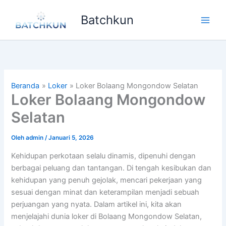
Lewati
Batchkun
ke
Main
konten
Men
Beranda
Loker
Loker Bolaang Mongondow Selatan
Loker Bolaang Mongondow
Selatan
Oleh
admin
/
Januari 5, 2026
Kehidupan perkotaan selalu dinamis, dipenuhi dengan
berbagai peluang dan tantangan. Di tengah kesibukan dan
kehidupan yang penuh gejolak, mencari pekerjaan yang
sesuai dengan minat dan keterampilan menjadi sebuah
perjuangan yang nyata. Dalam artikel ini, kita akan
menjelajahi dunia loker di Bolaang Mongondow Selatan,