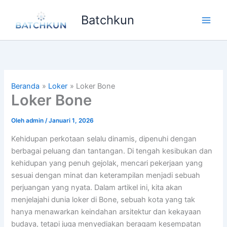
Lewati
Batchkun
ke
Main
konten
Men
Beranda
Loker
Loker Bone
Loker Bone
Oleh
admin
/
Januari 1, 2026
Kehidupan perkotaan selalu dinamis, dipenuhi dengan
berbagai peluang dan tantangan. Di tengah kesibukan dan
kehidupan yang penuh gejolak, mencari pekerjaan yang
sesuai dengan minat dan keterampilan menjadi sebuah
perjuangan yang nyata. Dalam artikel ini, kita akan
menjelajahi dunia loker di Bone, sebuah kota yang tak
hanya menawarkan keindahan arsitektur dan kekayaan
budaya, tetapi juga menyediakan beragam kesempatan