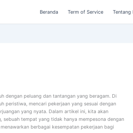
Beranda
Term of Service
Tentang
nuh dengan peluang dan tantangan yang beragam. Di
h peristiwa, mencari pekerjaan yang sesuai dengan
uangan yang nyata. Dalam artikel ini, kita akan
ang, sebuah tempat yang tidak hanya mempesona dengan
ga menawarkan berbagai kesempatan pekerjaan bagi