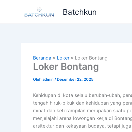
Lewati
Batchkun
ke
konten
Beranda
Loker
Loker Bontang
Loker Bontang
Oleh
admin
/
Desember 22, 2025
Kehidupan di kota selalu berubah-ubah, pe
tengah hiruk-pikuk dan kehidupan yang penu
minat dan keterampilan merupakan suatu perj
menjelajahi arena lowongan kerja di Bont
arsitektur dan kekayaan budaya, tetapi ju