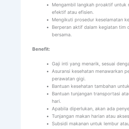
Mengambil langkah proaktif untuk 
efektif atau efisien.
Mengikuti prosedur keselamatan ke
Berperan aktif dalam kegiatan ti
bersama.
Benefit:
Gaji inti yang menarik, sesuai den
Asuransi kesehatan menawarkan per
perawatan gigi.
Bantuan kesehatan tambahan untuk 
Bantuan tunjangan transportasi ata
hari.
Apabila diperlukan, akan ada penye
Tunjangan makan harian atau akses
Subsidi makanan untuk lembur atau