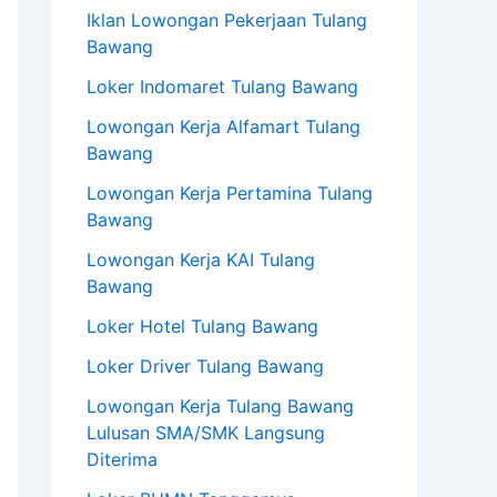
Iklan Lowongan Pekerjaan Tulang
Bawang
Loker Indomaret Tulang Bawang
Lowongan Kerja Alfamart Tulang
Bawang
Lowongan Kerja Pertamina Tulang
Bawang
Lowongan Kerja KAI Tulang
Bawang
Loker Hotel Tulang Bawang
Loker Driver Tulang Bawang
Lowongan Kerja Tulang Bawang
Lulusan SMA/SMK Langsung
Diterima