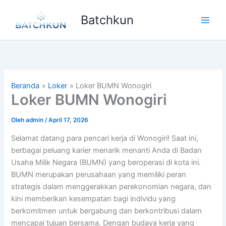
Lewati
Batchkun
ke
Main
konten
Men
Beranda
Loker
Loker BUMN Wonogiri
Loker BUMN Wonogiri
Oleh
admin
/
April 17, 2026
Selamat datang para pencari kerja di Wonogiri! Saat ini,
berbagai peluang karier menarik menanti Anda di Badan
Usaha Milik Negara (BUMN) yang beroperasi di kota ini.
BUMN merupakan perusahaan yang memiliki peran
strategis dalam menggerakkan perekonomian negara, dan
kini memberikan kesempatan bagi individu yang
berkomitmen untuk bergabung dan berkontribusi dalam
mencapai tujuan bersama. Dengan budaya kerja yang