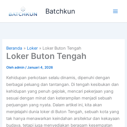
Lewati
Batchkun
ke
Main
konten
Men
Beranda
Loker
Loker Buton Tengah
Loker Buton Tengah
Oleh
admin
/
Januari 4, 2026
Kehidupan perkotaan selalu dinamis, dipenuhi dengan
berbagai peluang dan tantangan. Di tengah kesibukan dan
kehidupan yang penuh gejolak, mencari pekerjaan yang
sesuai dengan minat dan keterampilan menjadi sebuah
perjuangan yang nyata. Dalam artikel ini, kita akan
menjelajahi dunia loker di Buton Tengah, sebuah kota yang
tak hanya menawarkan keindahan arsitektur dan kekayaan
budaya, tetapi juga menyediakan beragam kesempatan