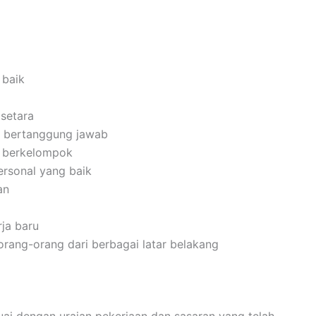
 baik
setara
dan bertanggung jawab
n berkelompok
rsonal yang baik
an
ja baru
ang-orang dari berbagai latar belakang
i dengan uraian pekerjaan dan sasaran yang telah