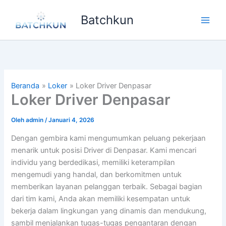
Lewati
Batchkun
ke
Main
konten
Men
Beranda
Loker
Loker Driver Denpasar
Loker Driver Denpasar
Oleh
admin
/
Januari 4, 2026
Dengan gembira kami mengumumkan peluang pekerjaan
menarik untuk posisi Driver di Denpasar. Kami mencari
individu yang berdedikasi, memiliki keterampilan
mengemudi yang handal, dan berkomitmen untuk
memberikan layanan pelanggan terbaik. Sebagai bagian
dari tim kami, Anda akan memiliki kesempatan untuk
bekerja dalam lingkungan yang dinamis dan mendukung,
sambil menjalankan tugas-tugas pengantaran dengan