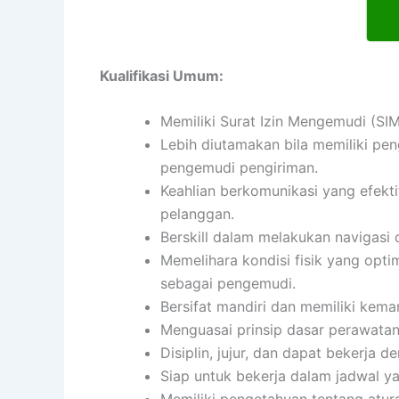
Kualifikasi Umum:
Memiliki Surat Izin Mengemudi (SIM
Lebih diutamakan bila memiliki p
pengemudi pengiriman.
Keahlian berkomunikasi yang efekti
pelanggan.
Berskill dalam melakukan navigas
Memelihara kondisi fisik yang opt
sebagai pengemudi.
Bersifat mandiri dan memiliki ke
Menguasai prinsip dasar perawatan
Disiplin, jujur, dan dapat bekerja 
Siap untuk bekerja dalam jadwal ya