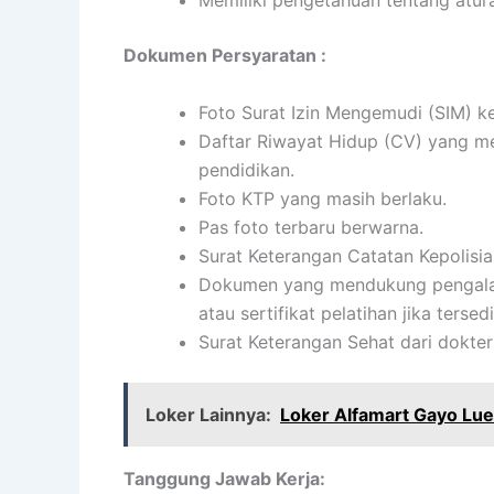
Memiliki pengetahuan tentang atura
Dokumen Persyaratan :
Foto Surat Izin Mengemudi (SIM) k
Daftar Riwayat Hidup (CV) yang me
pendidikan.
Foto KTP yang masih berlaku.
Pas foto terbaru berwarna.
Surat Keterangan Catatan Kepolisi
Dokumen yang mendukung pengalama
atau sertifikat pelatihan jika tersedi
Surat Keterangan Sehat dari dokte
Loker Lainnya:
Loker Alfamart Gayo Lu
Tanggung Jawab Kerja: