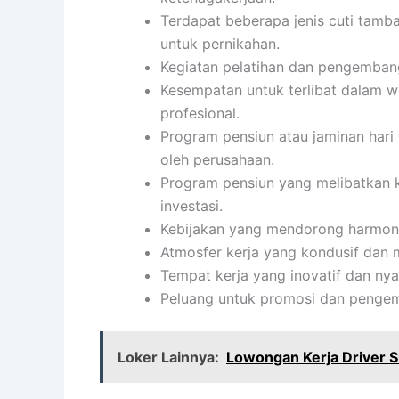
Terdapat beberapa jenis cuti tambaha
untuk pernikahan.
Kegiatan pelatihan dan pengembang
Kesempatan untuk terlibat dalam w
profesional.
Program pensiun atau jaminan hari
oleh perusahaan.
Program pensiun yang melibatkan k
investasi.
Kebijakan yang mendorong harmoni 
Atmosfer kerja yang kondusif dan
Tempat kerja yang inovatif dan ny
Peluang untuk promosi dan pengem
Loker Lainnya:
Lowongan Kerja Driver 