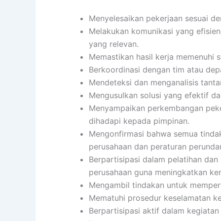
Menyelesaikan pekerjaan sesuai den
Melakukan komunikasi yang efisien
yang relevan.
Memastikan hasil kerja memenuhi s
Berkoordinasi dengan tim atau dep
Mendeteksi dan menganalisis tanta
Mengusulkan solusi yang efektif da
Menyampaikan perkembangan pekerj
dihadapi kepada pimpinan.
Mengonfirmasi bahwa semua tindak
perusahaan dan peraturan perund
Berpartisipasi dalam pelatihan d
perusahaan guna meningkatkan k
Mengambil tindakan untuk memperbai
Mematuhi prosedur keselamatan ke
Berpartisipasi aktif dalam kegiata