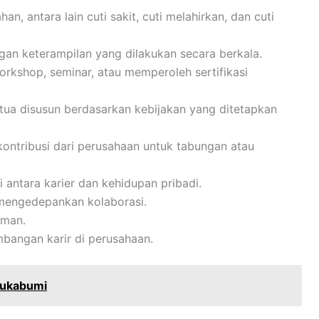
n, antara lain cuti sakit, cuti melahirkan, dan cuti
an keterampilan yang dilakukan secara berkala.
orkshop, seminar, atau memperoleh sertifikasi
 tua disusun berdasarkan kebijakan yang ditetapkan
ontribusi dari perusahaan untuk tabungan atau
antara karier dan kehidupan pribadi.
 mengedepankan kolaborasi.
aman.
bangan karir di perusahaan.
Sukabumi