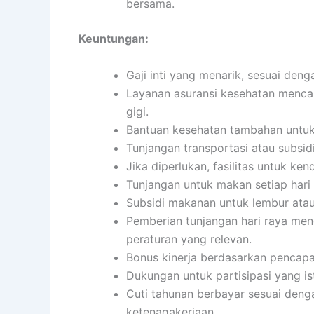
bersama.
Keuntungan:
Gaji inti yang menarik, sesuai den
Layanan asuransi kesehatan mencak
gigi.
Bantuan kesehatan tambahan untuk 
Tunjangan transportasi atau subsidi
Jika diperlukan, fasilitas untuk ke
Tunjangan untuk makan setiap har
Subsidi makanan untuk lembur atau
Pemberian tunjangan hari raya men
peraturan yang relevan.
Bonus kinerja berdasarkan pencapai
Dukungan untuk partisipasi yang i
Cuti tahunan berbayar sesuai den
ketenagakerjaan.