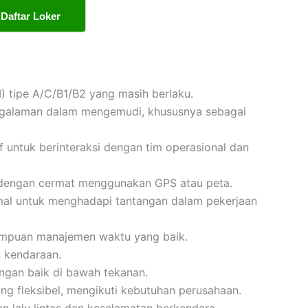
Daftar Loker
) tipe A/C/B1/B2 yang masih berlaku.
engalaman dalam mengemudi, khususnya sebagai
f untuk berinteraksi dengan tim operasional dan
i dengan cermat menggunakan GPS atau peta.
imal untuk menghadapi tantangan dalam pekerjaan
mampuan manajemen waktu yang baik.
 kendaraan.
dengan baik di bawah tekanan.
ng fleksibel, mengikuti kebutuhan perusahaan.