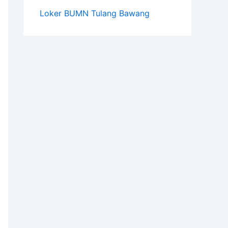
Loker BUMN Tulang Bawang