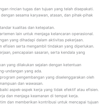
gan rincian tugas dan tujuan yang telah disepakati.
 dengan sesama karyawan, atasan, dan pihak-pihak
tandar kualitas dan ketepatan.
artemen lain untuk menjaga kelancaran operasional.
ngan yang dihadapi dalam aktivitas pekerjaan.
n efisien serta mengambil tindakan yang diperlukan.
aan, pencapaian sasaran, serta kendala yang
an yang dilakukan sejalan dengan ketentuan
ang-undangan yang ada.
an program pengembangan yang diselenggarakan oleh
emampuan dan wawasan.
ki aspek-aspek kerja yang tidak efektif atau efisien.
rja dan menjaga keamanan di tempat kerja.
n tim dan memberikan kontribusi untuk mencapai tujuan