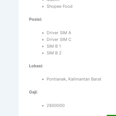
Shopee Food
Posisi:
Driver SIM A
Driver SIM C
SIM B 1
SIM B 2
Lokasi:
Pontianak, Kalimantan Barat
Gaji:
2800000