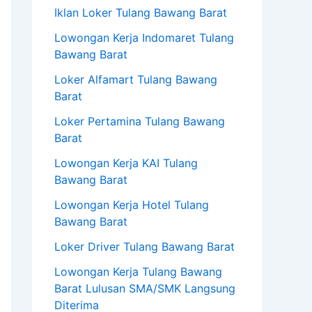
Iklan Loker Tulang Bawang Barat
Lowongan Kerja Indomaret Tulang
Bawang Barat
Loker Alfamart Tulang Bawang
Barat
Loker Pertamina Tulang Bawang
Barat
Lowongan Kerja KAI Tulang
Bawang Barat
Lowongan Kerja Hotel Tulang
Bawang Barat
Loker Driver Tulang Bawang Barat
Lowongan Kerja Tulang Bawang
Barat Lulusan SMA/SMK Langsung
Diterima