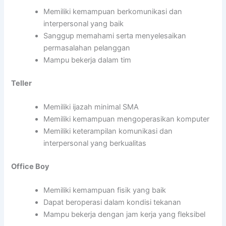
Memiliki kemampuan berkomunikasi dan
interpersonal yang baik
Sanggup memahami serta menyelesaikan
permasalahan pelanggan
Mampu bekerja dalam tim
Teller
Memiliki ijazah minimal SMA
Memiliki kemampuan mengoperasikan komputer
Memiliki keterampilan komunikasi dan
interpersonal yang berkualitas
Office Boy
Memiliki kemampuan fisik yang baik
Dapat beroperasi dalam kondisi tekanan
Mampu bekerja dengan jam kerja yang fleksibel