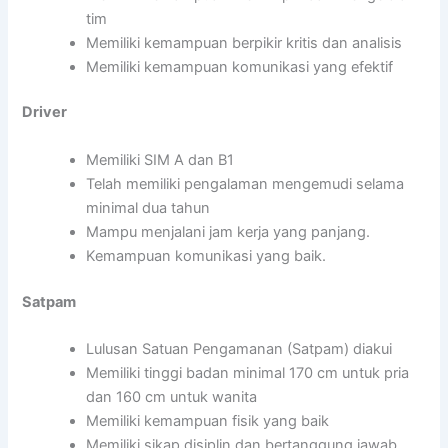
tim
Memiliki kemampuan berpikir kritis dan analisis
Memiliki kemampuan komunikasi yang efektif
Driver
Memiliki SIM A dan B1
Telah memiliki pengalaman mengemudi selama
minimal dua tahun
Mampu menjalani jam kerja yang panjang.
Kemampuan komunikasi yang baik.
Satpam
Lulusan Satuan Pengamanan (Satpam) diakui
Memiliki tinggi badan minimal 170 cm untuk pria
dan 160 cm untuk wanita
Memiliki kemampuan fisik yang baik
Memiliki sikap disiplin dan bertanggung jawab