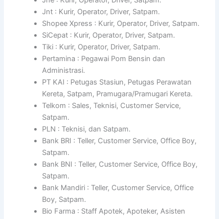
Jnt : Kurir, Operator, Driver, Satpam.
Shopee Xpress : Kurir, Operator, Driver, Satpam.
SiCepat : Kurir, Operator, Driver, Satpam.
Tiki : Kurir, Operator, Driver, Satpam.
Pertamina : Pegawai Pom Bensin dan
Administrasi.
PT KAI : Petugas Stasiun, Petugas Perawatan
Kereta, Satpam, Pramugara/Pramugari Kereta.
Telkom : Sales, Teknisi, Customer Service,
Satpam.
PLN : Teknisi, dan Satpam.
Bank BRI : Teller, Customer Service, Office Boy,
Satpam.
Bank BNI : Teller, Customer Service, Office Boy,
Satpam.
Bank Mandiri : Teller, Customer Service, Office
Boy, Satpam.
Bio Farma : Staff Apotek, Apoteker, Asisten