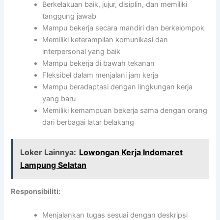
Berkelakuan baik, jujur, disiplin, dan memiliki
tanggung jawab
Mampu bekerja secara mandiri dan berkelompok
Memiliki keterampilan komunikasi dan
interpersonal yang baik
Mampu bekerja di bawah tekanan
Fleksibel dalam menjalani jam kerja
Mampu beradaptasi dengan lingkungan kerja
yang baru
Memiliki kemampuan bekerja sama dengan orang
dari berbagai latar belakang
Loker Lainnya:
Lowongan Kerja Indomaret
Lampung Selatan
Responsibiliti:
Menjalankan tugas sesuai dengan deskripsi