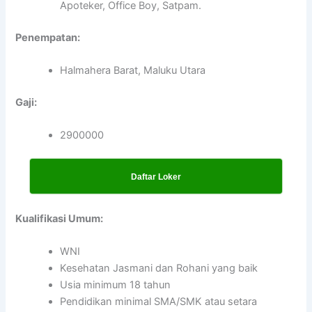
Apoteker, Office Boy, Satpam.
Penempatan:
Halmahera Barat, Maluku Utara
Gaji:
2900000
Daftar Loker
Kualifikasi Umum:
WNI
Kesehatan Jasmani dan Rohani yang baik
Usia minimum 18 tahun
Pendidikan minimal SMA/SMK atau setara