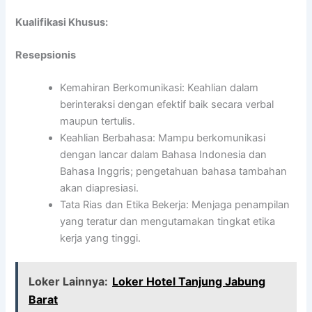
Kualifikasi Khusus:
Resepsionis
Kemahiran Berkomunikasi: Keahlian dalam
berinteraksi dengan efektif baik secara verbal
maupun tertulis.
Keahlian Berbahasa: Mampu berkomunikasi
dengan lancar dalam Bahasa Indonesia dan
Bahasa Inggris; pengetahuan bahasa tambahan
akan diapresiasi.
Tata Rias dan Etika Bekerja: Menjaga penampilan
yang teratur dan mengutamakan tingkat etika
kerja yang tinggi.
Loker Lainnya:
Loker Hotel Tanjung Jabung
Barat