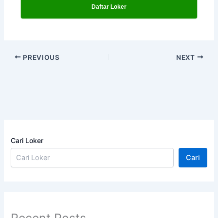
Daftar Loker
PREVIOUS
NEXT
Cari Loker
Cari