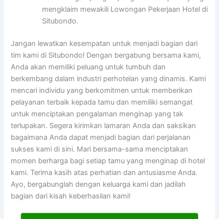
mengklaim mewakili Lowongan Pekerjaan Hotel di
Situbondo.
Jangan lewatkan kesempatan untuk menjadi bagian dari
tim kami di Situbondo! Dengan bergabung bersama kami,
Anda akan memiliki peluang untuk tumbuh dan
berkembang dalam industri perhotelan yang dinamis. Kami
mencari individu yang berkomitmen untuk memberikan
pelayanan terbaik kepada tamu dan memiliki semangat
untuk menciptakan pengalaman menginap yang tak
terlupakan. Segera kirimkan lamaran Anda dan saksikan
bagaimana Anda dapat menjadi bagian dari perjalanan
sukses kami di sini. Mari bersama-sama menciptakan
momen berharga bagi setiap tamu yang menginap di hotel
kami. Terima kasih atas perhatian dan antusiasme Anda.
Ayo, bergabunglah dengan keluarga kami dan jadilah
bagian dari kisah keberhasilan kami!