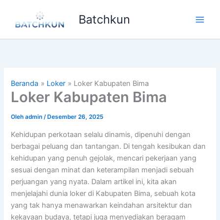
Lewati
Batchkun
ke
Main
konten
Men
Beranda
Loker
Loker Kabupaten Bima
Loker Kabupaten Bima
Oleh
admin
/
Desember 26, 2025
Kehidupan perkotaan selalu dinamis, dipenuhi dengan
berbagai peluang dan tantangan. Di tengah kesibukan dan
kehidupan yang penuh gejolak, mencari pekerjaan yang
sesuai dengan minat dan keterampilan menjadi sebuah
perjuangan yang nyata. Dalam artikel ini, kita akan
menjelajahi dunia loker di Kabupaten Bima, sebuah kota
yang tak hanya menawarkan keindahan arsitektur dan
kekayaan budaya, tetapi juga menyediakan beragam