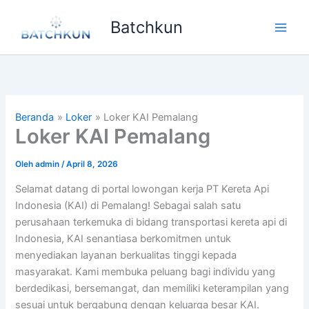
Lewati
Batchkun
ke
Main
konten
Men
Beranda
Loker
Loker KAI Pemalang
Loker KAI Pemalang
Oleh
admin
/
April 8, 2026
Selamat datang di portal lowongan kerja PT Kereta Api
Indonesia (KAI) di Pemalang! Sebagai salah satu
perusahaan terkemuka di bidang transportasi kereta api di
Indonesia, KAI senantiasa berkomitmen untuk
menyediakan layanan berkualitas tinggi kepada
masyarakat. Kami membuka peluang bagi individu yang
berdedikasi, bersemangat, dan memiliki keterampilan yang
sesuai untuk bergabung dengan keluarga besar KAI.