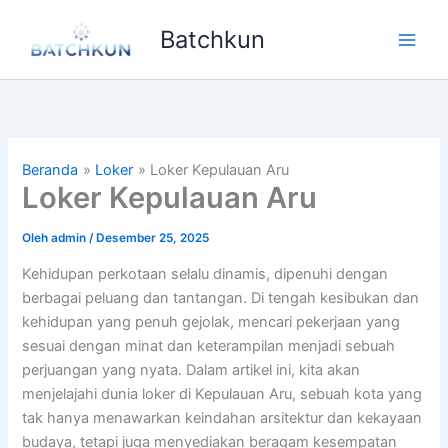
Lewati
Batchkun
ke
Main
konten
Men
Beranda
Loker
Loker Kepulauan Aru
Loker Kepulauan Aru
Oleh
admin
/
Desember 25, 2025
Kehidupan perkotaan selalu dinamis, dipenuhi dengan
berbagai peluang dan tantangan. Di tengah kesibukan dan
kehidupan yang penuh gejolak, mencari pekerjaan yang
sesuai dengan minat dan keterampilan menjadi sebuah
perjuangan yang nyata. Dalam artikel ini, kita akan
menjelajahi dunia loker di Kepulauan Aru, sebuah kota yang
tak hanya menawarkan keindahan arsitektur dan kekayaan
budaya, tetapi juga menyediakan beragam kesempatan