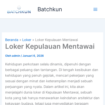
Lewati
Batchkun
ke
Main
konten
Men
Beranda
Loker
Loker Kepulauan Mentawai
Loker Kepulauan Mentawai
Oleh
admin
/
Januari 6, 2026
Kehidupan perkotaan selalu dinamis, dipenuhi dengan
berbagai peluang dan tantangan. Di tengah kesibukan dan
kehidupan yang penuh gejolak, mencari pekerjaan yang
sesuai dengan minat dan keterampilan menjadi sebuah
perjuangan yang nyata. Dalam artikel ini, kita akan
menjelajahi dunia loker di Kepulauan Mentawai, sebuah
kota yang tak hanya menawarkan keindahan arsitektur dan
kekayaan budaya, tetapi juga menyediakan beragam