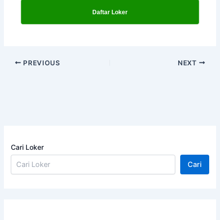
Daftar Loker
PREVIOUS
NEXT
Cari Loker
Cari