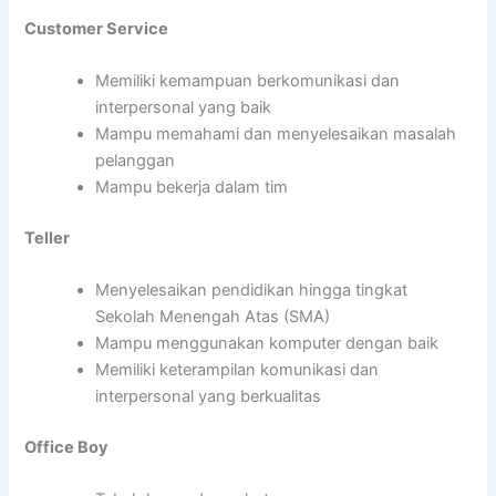
Customer Service
Memiliki kemampuan berkomunikasi dan
interpersonal yang baik
Mampu memahami dan menyelesaikan masalah
pelanggan
Mampu bekerja dalam tim
Teller
Menyelesaikan pendidikan hingga tingkat
Sekolah Menengah Atas (SMA)
Mampu menggunakan komputer dengan baik
Memiliki keterampilan komunikasi dan
interpersonal yang berkualitas
Office Boy