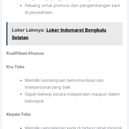
Peluang untuk promosi dan pengembangan karir
di perusahaan.
Loker Lainnya:
Loker Indomaret Bengkulu
Selatan
Kualifikasi Khusus:
Kru Toko
Memiliki kemampuan berkomunikasi dan
interpersonal yang baik
Dapat bekerja secara independen maupun dalam
kelompok
Kepala Toko
Memiliki pengalaman kerja di bidang retail minimal