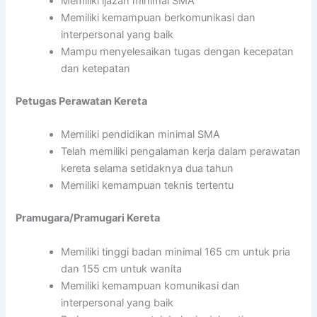
Memiliki ijazah minimal SMA
Memiliki kemampuan berkomunikasi dan
interpersonal yang baik
Mampu menyelesaikan tugas dengan kecepatan
dan ketepatan
Petugas Perawatan Kereta
Memiliki pendidikan minimal SMA
Telah memiliki pengalaman kerja dalam perawatan
kereta selama setidaknya dua tahun
Memiliki kemampuan teknis tertentu
Pramugara/Pramugari Kereta
Memiliki tinggi badan minimal 165 cm untuk pria
dan 155 cm untuk wanita
Memiliki kemampuan komunikasi dan
interpersonal yang baik