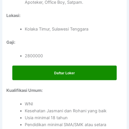
Apoteker, Office Boy, Satpam.
Lokasi:
Kolaka Timur, Sulawesi Tenggara
Gaji:
2800000
Daftar Loker
Kualifikasi Umum:
WNI
Kesehatan Jasmani dan Rohani yang baik
Usia minimal 18 tahun
Pendidikan minimal SMA/SMK atau setara