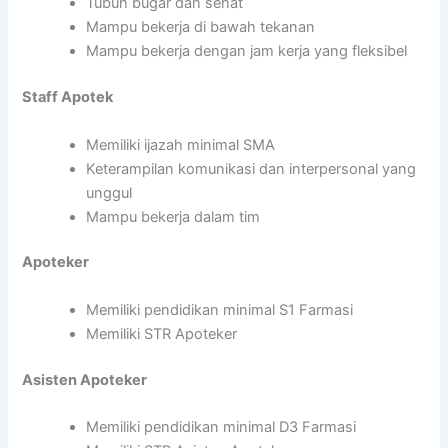
Tubuh bugar dan sehat
Mampu bekerja di bawah tekanan
Mampu bekerja dengan jam kerja yang fleksibel
Staff Apotek
Memiliki ijazah minimal SMA
Keterampilan komunikasi dan interpersonal yang
unggul
Mampu bekerja dalam tim
Apoteker
Memiliki pendidikan minimal S1 Farmasi
Memiliki STR Apoteker
Asisten Apoteker
Memiliki pendidikan minimal D3 Farmasi