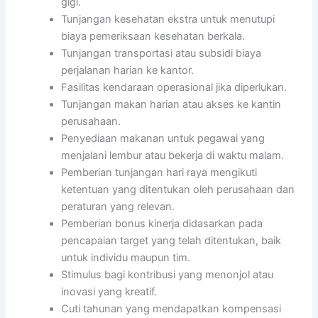
gigi.
Tunjangan kesehatan ekstra untuk menutupi
biaya pemeriksaan kesehatan berkala.
Tunjangan transportasi atau subsidi biaya
perjalanan harian ke kantor.
Fasilitas kendaraan operasional jika diperlukan.
Tunjangan makan harian atau akses ke kantin
perusahaan.
Penyediaan makanan untuk pegawai yang
menjalani lembur atau bekerja di waktu malam.
Pemberian tunjangan hari raya mengikuti
ketentuan yang ditentukan oleh perusahaan dan
peraturan yang relevan.
Pemberian bonus kinerja didasarkan pada
pencapaian target yang telah ditentukan, baik
untuk individu maupun tim.
Stimulus bagi kontribusi yang menonjol atau
inovasi yang kreatif.
Cuti tahunan yang mendapatkan kompensasi