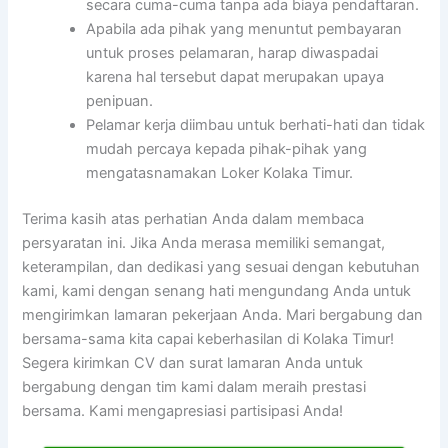
secara cuma-cuma tanpa ada biaya pendaftaran.
Apabila ada pihak yang menuntut pembayaran
untuk proses pelamaran, harap diwaspadai
karena hal tersebut dapat merupakan upaya
penipuan.
Pelamar kerja diimbau untuk berhati-hati dan tidak
mudah percaya kepada pihak-pihak yang
mengatasnamakan Loker Kolaka Timur.
Terima kasih atas perhatian Anda dalam membaca
persyaratan ini. Jika Anda merasa memiliki semangat,
keterampilan, dan dedikasi yang sesuai dengan kebutuhan
kami, kami dengan senang hati mengundang Anda untuk
mengirimkan lamaran pekerjaan Anda. Mari bergabung dan
bersama-sama kita capai keberhasilan di Kolaka Timur!
Segera kirimkan CV dan surat lamaran Anda untuk
bergabung dengan tim kami dalam meraih prestasi
bersama. Kami mengapresiasi partisipasi Anda!