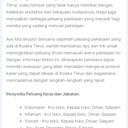
Timur, suatu tempat yang tidak hanya memikat dengan
keelokan arsitektur dan kekayaan budayanya, tetapi juga
menyajikan berbagai peluang pekerjaan yang menarik bagi
mereka yang sedang mencari pekerjaan.
Ayo kita eksplor bersama sejumlah peluang pekerjaan yang
ada di Kolaka Timur, sambil membahas tips dan trik untuk
meningkatkan peluang Anda memasuki arena pekerjaan ini.
Dengan informasi terkini ini, diharapkan pembaca dapat
memiliki wawasan yang lebih mendalam mengenai potensi
karier yang dapat dikejar di Kolaka Timur dan bagaimana
mencapainya dengan langkah-langkah yang tepat.
Penyedia Peluang Kerja dan Jabatan:
Indomaret : Kru toko, Kepala toko, Driver, Satpam.
Alfamart : Kru toko, Kepala toko, Driver, Satpam.
Yomart : Kru toko, Kepala toko, Driver, Satpam.
Jne : Kurir, Operator, Driver, Satpam.