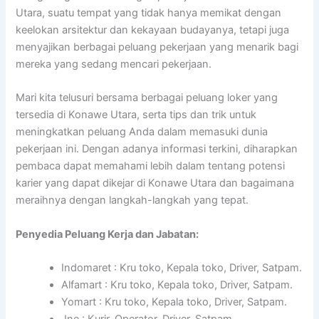
Utara, suatu tempat yang tidak hanya memikat dengan
keelokan arsitektur dan kekayaan budayanya, tetapi juga
menyajikan berbagai peluang pekerjaan yang menarik bagi
mereka yang sedang mencari pekerjaan.
Mari kita telusuri bersama berbagai peluang loker yang
tersedia di Konawe Utara, serta tips dan trik untuk
meningkatkan peluang Anda dalam memasuki dunia
pekerjaan ini. Dengan adanya informasi terkini, diharapkan
pembaca dapat memahami lebih dalam tentang potensi
karier yang dapat dikejar di Konawe Utara dan bagaimana
meraihnya dengan langkah-langkah yang tepat.
Penyedia Peluang Kerja dan Jabatan:
Indomaret : Kru toko, Kepala toko, Driver, Satpam.
Alfamart : Kru toko, Kepala toko, Driver, Satpam.
Yomart : Kru toko, Kepala toko, Driver, Satpam.
Jne : Kurir, Operator, Driver, Satpam.