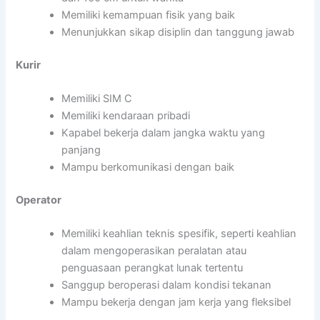
Memiliki kemampuan fisik yang baik
Menunjukkan sikap disiplin dan tanggung jawab
Kurir
Memiliki SIM C
Memiliki kendaraan pribadi
Kapabel bekerja dalam jangka waktu yang
panjang
Mampu berkomunikasi dengan baik
Operator
Memiliki keahlian teknis spesifik, seperti keahlian
dalam mengoperasikan peralatan atau
penguasaan perangkat lunak tertentu
Sanggup beroperasi dalam kondisi tekanan
Mampu bekerja dengan jam kerja yang fleksibel