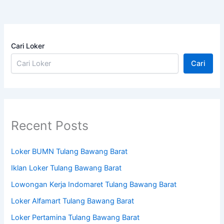
Cari Loker
Cari
Recent Posts
Loker BUMN Tulang Bawang Barat
Iklan Loker Tulang Bawang Barat
Lowongan Kerja Indomaret Tulang Bawang Barat
Loker Alfamart Tulang Bawang Barat
Loker Pertamina Tulang Bawang Barat