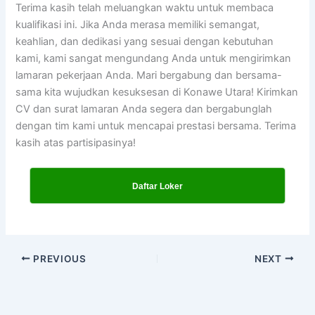
Terima kasih telah meluangkan waktu untuk membaca
kualifikasi ini. Jika Anda merasa memiliki semangat,
keahlian, dan dedikasi yang sesuai dengan kebutuhan
kami, kami sangat mengundang Anda untuk mengirimkan
lamaran pekerjaan Anda. Mari bergabung dan bersama-
sama kita wujudkan kesuksesan di Konawe Utara! Kirimkan
CV dan surat lamaran Anda segera dan bergabunglah
dengan tim kami untuk mencapai prestasi bersama. Terima
kasih atas partisipasinya!
Daftar Loker
PREVIOUS
NEXT