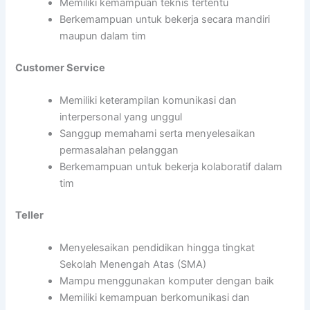
Memiliki kemampuan teknis tertentu
Berkemampuan untuk bekerja secara mandiri
maupun dalam tim
Customer Service
Memiliki keterampilan komunikasi dan
interpersonal yang unggul
Sanggup memahami serta menyelesaikan
permasalahan pelanggan
Berkemampuan untuk bekerja kolaboratif dalam
tim
Teller
Menyelesaikan pendidikan hingga tingkat
Sekolah Menengah Atas (SMA)
Mampu menggunakan komputer dengan baik
Memiliki kemampuan berkomunikasi dan