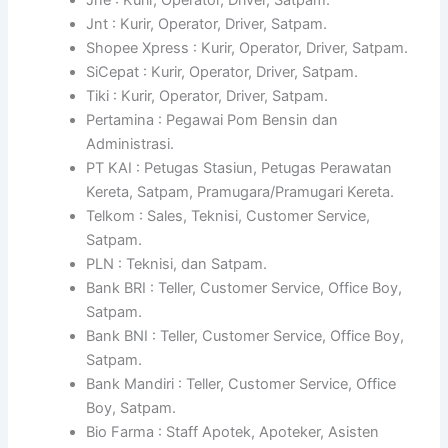
Jnt : Kurir, Operator, Driver, Satpam.
Shopee Xpress : Kurir, Operator, Driver, Satpam.
SiCepat : Kurir, Operator, Driver, Satpam.
Tiki : Kurir, Operator, Driver, Satpam.
Pertamina : Pegawai Pom Bensin dan
Administrasi.
PT KAI : Petugas Stasiun, Petugas Perawatan
Kereta, Satpam, Pramugara/Pramugari Kereta.
Telkom : Sales, Teknisi, Customer Service,
Satpam.
PLN : Teknisi, dan Satpam.
Bank BRI : Teller, Customer Service, Office Boy,
Satpam.
Bank BNI : Teller, Customer Service, Office Boy,
Satpam.
Bank Mandiri : Teller, Customer Service, Office
Boy, Satpam.
Bio Farma : Staff Apotek, Apoteker, Asisten