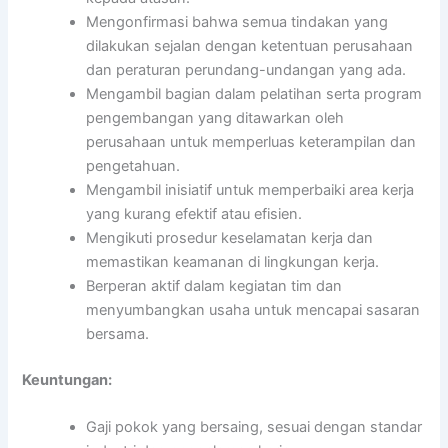
Mengonfirmasi bahwa semua tindakan yang
dilakukan sejalan dengan ketentuan perusahaan
dan peraturan perundang-undangan yang ada.
Mengambil bagian dalam pelatihan serta program
pengembangan yang ditawarkan oleh
perusahaan untuk memperluas keterampilan dan
pengetahuan.
Mengambil inisiatif untuk memperbaiki area kerja
yang kurang efektif atau efisien.
Mengikuti prosedur keselamatan kerja dan
memastikan keamanan di lingkungan kerja.
Berperan aktif dalam kegiatan tim dan
menyumbangkan usaha untuk mencapai sasaran
bersama.
Keuntungan:
Gaji pokok yang bersaing, sesuai dengan standar