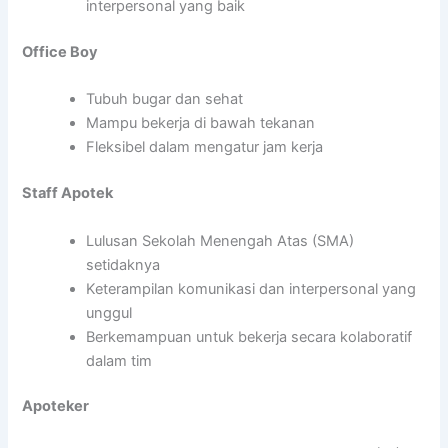
interpersonal yang baik
Office Boy
Tubuh bugar dan sehat
Mampu bekerja di bawah tekanan
Fleksibel dalam mengatur jam kerja
Staff Apotek
Lulusan Sekolah Menengah Atas (SMA)
setidaknya
Keterampilan komunikasi dan interpersonal yang
unggul
Berkemampuan untuk bekerja secara kolaboratif
dalam tim
Apoteker