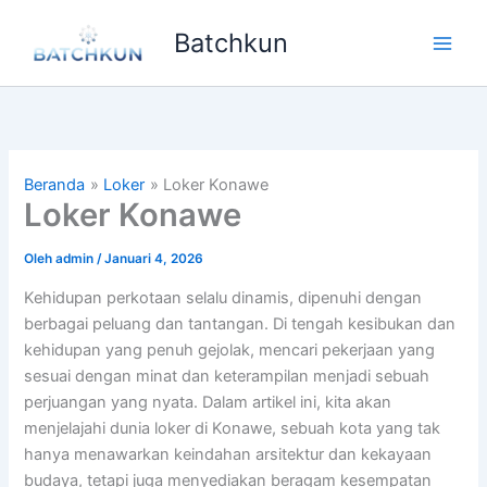
Lewati
Batchkun
ke
Main
konten
Men
Beranda
Loker
Loker Konawe
Loker Konawe
Oleh
admin
/
Januari 4, 2026
Kehidupan perkotaan selalu dinamis, dipenuhi dengan
berbagai peluang dan tantangan. Di tengah kesibukan dan
kehidupan yang penuh gejolak, mencari pekerjaan yang
sesuai dengan minat dan keterampilan menjadi sebuah
perjuangan yang nyata. Dalam artikel ini, kita akan
menjelajahi dunia loker di Konawe, sebuah kota yang tak
hanya menawarkan keindahan arsitektur dan kekayaan
budaya, tetapi juga menyediakan beragam kesempatan