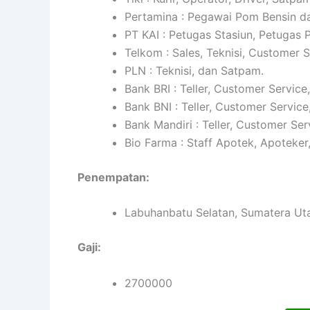
Pertamina : Pegawai Pom Bensin da
PT KAI : Petugas Stasiun, Petugas
Telkom : Sales, Teknisi, Customer 
PLN : Teknisi, dan Satpam.
Bank BRI : Teller, Customer Service
Bank BNI : Teller, Customer Service
Bank Mandiri : Teller, Customer Ser
Bio Farma : Staff Apotek, Apoteker
Penempatan:
Labuhanbatu Selatan, Sumatera Ut
Gaji:
2700000