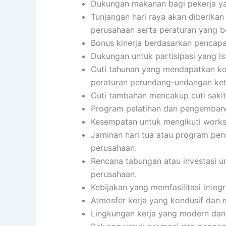
Dukungan makanan bagi pekerja ya
Tunjangan hari raya akan diberikan
perusahaan serta peraturan yang b
Bonus kinerja berdasarkan pencapai
Dukungan untuk partisipasi yang i
Cuti tahunan yang mendapatkan ko
peraturan perundang-undangan ket
Cuti tambahan mencakup cuti sakit,
Program pelatihan dan pengembang
Kesempatan untuk mengikuti worksho
Jaminan hari tua atau program pen
perusahaan.
Rencana tabungan atau investasi u
perusahaan.
Kebijakan yang memfasilitasi integ
Atmosfer kerja yang kondusif dan
Lingkungan kerja yang modern dan