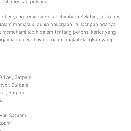
ngah mencari peluang.
loker yang tersedia di Labuhanbatu Selatan, serta tips
dalam memasuki dunia pekerjaan ini. Dengan adanya
t memahami lebih dalam tentang potensi karier yang
bagaimana meraihnya dengan langkah-langkah yang
Driver, Satpam.
river, Satpam.
ver, Satpam.
.
.
iver, Satpam.
atpam.
.