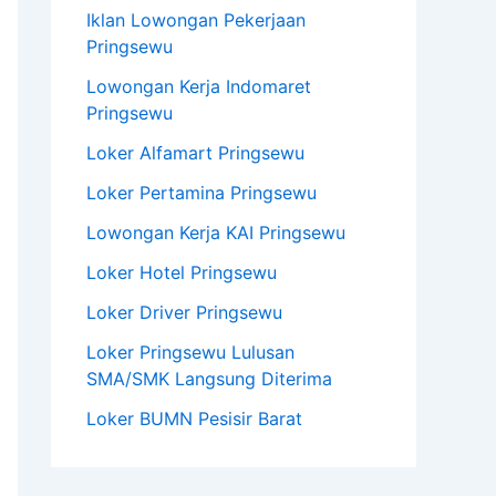
Iklan Lowongan Pekerjaan
Pringsewu
Lowongan Kerja Indomaret
Pringsewu
Loker Alfamart Pringsewu
Loker Pertamina Pringsewu
Lowongan Kerja KAI Pringsewu
Loker Hotel Pringsewu
Loker Driver Pringsewu
Loker Pringsewu Lulusan
SMA/SMK Langsung Diterima
Loker BUMN Pesisir Barat