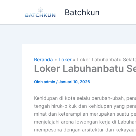
Lewati
Batchkun
ke
konten
Beranda
Loker
Loker Labuhanbatu Selat
Loker Labuhanbatu Se
Oleh
admin
/
Januari 10, 2026
Kehidupan di kota selalu berubah-ubah, pe
tengah hiruk-pikuk dan kehidupan yang penu
minat dan keterampilan merupakan suatu perj
menjelajahi arena lowongan kerja di Labuha
mempesona dengan arsitektur dan kekayaan