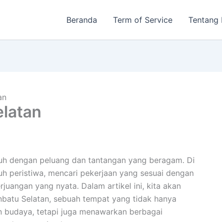
Beranda
Term of Service
Tentang
an
latan
nuh dengan peluang dan tantangan yang beragam. Di
h peristiwa, mencari pekerjaan yang sesuai dengan
uangan yang nyata. Dalam artikel ini, kita akan
nbatu Selatan, sebuah tempat yang tidak hanya
 budaya, tetapi juga menawarkan berbagai