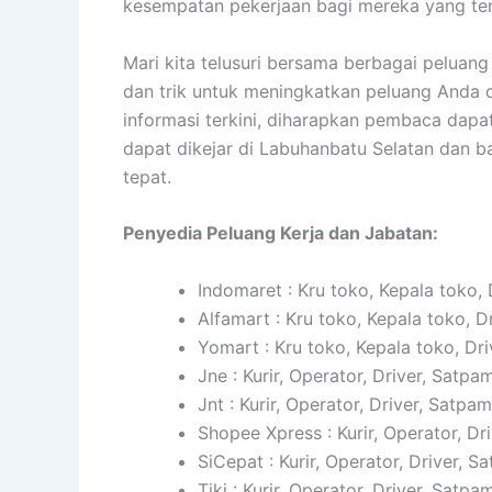
kesempatan pekerjaan bagi mereka yang te
Mari kita telusuri bersama berbagai peluang 
dan trik untuk meningkatkan peluang Anda 
informasi terkini, diharapkan pembaca dapa
dapat dikejar di Labuhanbatu Selatan dan 
tepat.
Penyedia Peluang Kerja dan Jabatan:
Indomaret : Kru toko, Kepala toko, 
Alfamart : Kru toko, Kepala toko, D
Yomart : Kru toko, Kepala toko, Dri
Jne : Kurir, Operator, Driver, Satpam
Jnt : Kurir, Operator, Driver, Satpam
Shopee Xpress : Kurir, Operator, Dr
SiCepat : Kurir, Operator, Driver, S
Tiki : Kurir, Operator, Driver, Satpam