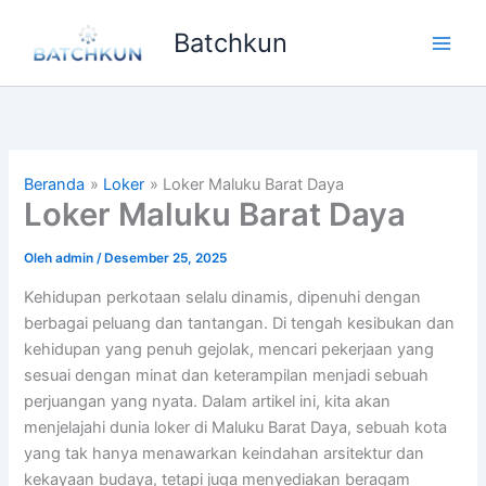
Lewati
Batchkun
ke
Main
konten
Men
Beranda
Loker
Loker Maluku Barat Daya
Loker Maluku Barat Daya
Oleh
admin
/
Desember 25, 2025
Kehidupan perkotaan selalu dinamis, dipenuhi dengan
berbagai peluang dan tantangan. Di tengah kesibukan dan
kehidupan yang penuh gejolak, mencari pekerjaan yang
sesuai dengan minat dan keterampilan menjadi sebuah
perjuangan yang nyata. Dalam artikel ini, kita akan
menjelajahi dunia loker di Maluku Barat Daya, sebuah kota
yang tak hanya menawarkan keindahan arsitektur dan
kekayaan budaya, tetapi juga menyediakan beragam