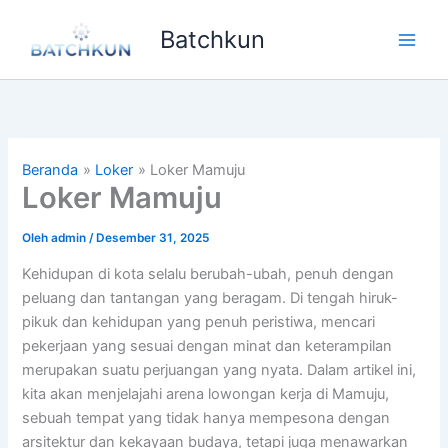
Lewati
Batchkun
ke
Main
konten
Men
Beranda
Loker
Loker Mamuju
Loker Mamuju
Oleh
admin
/
Desember 31, 2025
Kehidupan di kota selalu berubah-ubah, penuh dengan
peluang dan tantangan yang beragam. Di tengah hiruk-
pikuk dan kehidupan yang penuh peristiwa, mencari
pekerjaan yang sesuai dengan minat dan keterampilan
merupakan suatu perjuangan yang nyata. Dalam artikel ini,
kita akan menjelajahi arena lowongan kerja di Mamuju,
sebuah tempat yang tidak hanya mempesona dengan
arsitektur dan kekayaan budaya, tetapi juga menawarkan