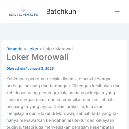
Lewati
Batchkun
ke
Main
konten
Men
Beranda
Loker
Loker Morowali
Loker Morowali
Oleh
admin
/
Januari 3, 2026
Kehidupan perkotaan selalu dinamis, dipenuhi dengan
berbagai peluang dan tantangan. Di tengah kesibukan dan
kehidupan yang penuh gejolak, mencari pekerjaan yang
sesuai dengan minat dan keterampilan menjadi sebuah
perjuangan yang nyata. Dalam artikel ini, kita akan
menjelajahi dunia loker di Morowali, sebuah kota yang tak
hanya menawarkan keindahan arsitektur dan kekayaan
budaya, tetapi juga menyediakan beragam kesempatan