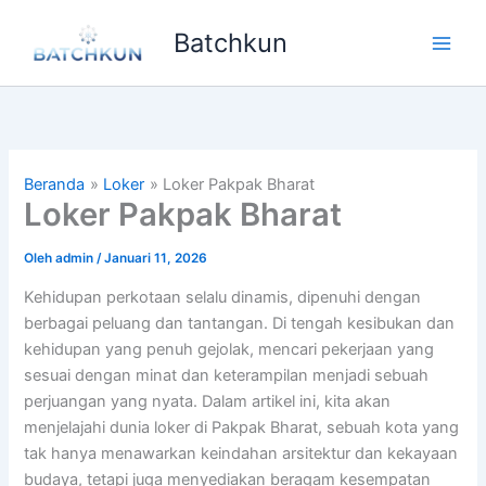
Lewati
Batchkun
ke
Main
konten
Men
Beranda
Loker
Loker Pakpak Bharat
Loker Pakpak Bharat
Oleh
admin
/
Januari 11, 2026
Kehidupan perkotaan selalu dinamis, dipenuhi dengan
berbagai peluang dan tantangan. Di tengah kesibukan dan
kehidupan yang penuh gejolak, mencari pekerjaan yang
sesuai dengan minat dan keterampilan menjadi sebuah
perjuangan yang nyata. Dalam artikel ini, kita akan
menjelajahi dunia loker di Pakpak Bharat, sebuah kota yang
tak hanya menawarkan keindahan arsitektur dan kekayaan
budaya, tetapi juga menyediakan beragam kesempatan