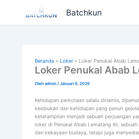
Lewati
Batchkun
ke
konten
Beranda
Loker
Loker Penukal Abab Lemat
Loker Penukal Abab L
Oleh
admin
/
Januari 9, 2026
Kehidupan perkotaan selalu dinamis, dipenu
kesibukan dan kehidupan yang penuh gejola
keterampilan menjadi sebuah perjuangan yang
loker di Penukal Abab Lematang Ilir, sebua
dan kekayaan budaya, tetapi juga menyedi