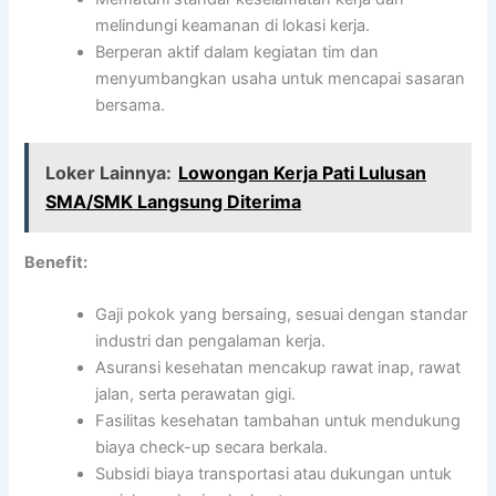
melindungi keamanan di lokasi kerja.
Berperan aktif dalam kegiatan tim dan
menyumbangkan usaha untuk mencapai sasaran
bersama.
Loker Lainnya:
Lowongan Kerja Pati Lulusan
SMA/SMK Langsung Diterima
Benefit:
Gaji pokok yang bersaing, sesuai dengan standar
industri dan pengalaman kerja.
Asuransi kesehatan mencakup rawat inap, rawat
jalan, serta perawatan gigi.
Fasilitas kesehatan tambahan untuk mendukung
biaya check-up secara berkala.
Subsidi biaya transportasi atau dukungan untuk