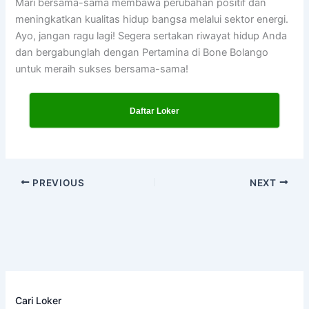
Mari bersama-sama membawa perubahan positif dan
meningkatkan kualitas hidup bangsa melalui sektor energi.
Ayo, jangan ragu lagi! Segera sertakan riwayat hidup Anda
dan bergabunglah dengan Pertamina di Bone Bolango
untuk meraih sukses bersama-sama!
Daftar Loker
PREVIOUS
NEXT
Cari Loker