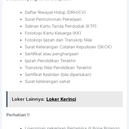
Daftar Riwayat Hidup (DRH/CV)
Surat Permohonan Pekerjaan
Salinan Kartu Tanda Penduduk (KTP)
Fotokopi Kartu Keluarga (KK)
Fotokopi Ijazah dan Transkrip Nilai
Surat Keterangan Catatan Kepolisian (SKCK)
Sertifikat atau penghargaan
Ijazah Pendidikan Terakhir
Transkrip Nilai Pendidikan Terakhir
Sertifikat Keahlian (bila diperlukan)
Surat keterangan sehat
Loker Lainnya:
Loker Kerinci
Perhatian !!
Lowongan pekerjaan Pertamina di Bone Bolango