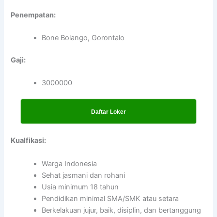
Penempatan:
Bone Bolango, Gorontalo
Gaji:
3000000
Daftar Loker
Kualfikasi:
Warga Indonesia
Sehat jasmani dan rohani
Usia minimum 18 tahun
Pendidikan minimal SMA/SMK atau setara
Berkelakuan jujur, baik, disiplin, dan bertanggung