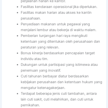
perjalanan harian ke kantor.
Fasilitas kendaraan operasional jika diperlukan.
Fasilitas makan harian atau akses ke kantin
perusahaan.
Penyediaan makanan untuk pegawai yang
menjalani lembur atau bekerja di waktu malam.
Pemberian tunjangan hari raya mengikuti
ketentuan yang ditentukan oleh perusahaan dan
peraturan yang relevan.
Bonus kinerja berdasarkan pencapaian target
individu atau tim.
Dukungan untuk partisipasi yang istimewa atau
penemuan yang inovatif.
Cuti tahunan berbayar diatur berdasarkan
kebijakan perusahaan dan ketentuan hukum yang
mengatur ketenagakerjaan.
Terdapat beberapa jenis cuti tambahan, antara
lain cuti sakit, cuti melahirkan, dan cuti untuk
pernikahan.