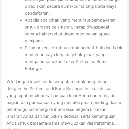
disediakan secara cuma-cuma tanpa ada biaya
pendaftaran.
Apabila ada pihak yang menuntut pembayaran
untuk proses pelamaran, harap diwaspadai
karena hal tersebut dapat merupakan upaya
penipuan.
Pelamar kerja diimbau untuk berhati-hati dan tidak
mudah percaya kepada pihak-pihak yang
mengatasnamakan Loker Pertamina Bone
Bolango.
Yuk, jangan lewatkan kesempatan untuk bergabung
dengan tim Pertamina di Bone Bolango! Ini adalah saat
yang tepat untuk meraih impian karir Anda dan menjadi
bagian dari perusahaan yang memiliki peran penting dalam
pembangunan energi di Indonesia. Segera kirimkan
lamaran Anda dan tunjukkan dedikasi serta kemampuan
Anda untuk bersama-sama mewujudkan visi Pertamina.