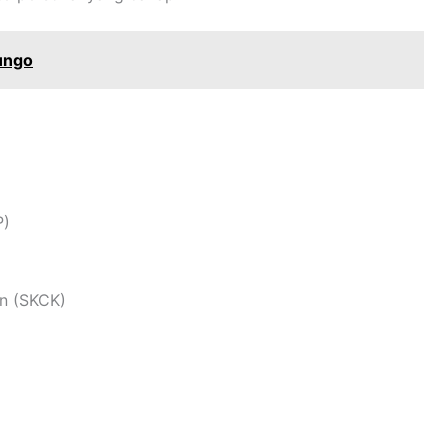
ungo
P)
an (SKCK)