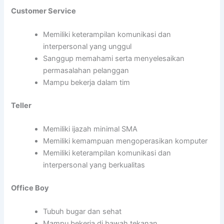
Customer Service
Memiliki keterampilan komunikasi dan
interpersonal yang unggul
Sanggup memahami serta menyelesaikan
permasalahan pelanggan
Mampu bekerja dalam tim
Teller
Memiliki ijazah minimal SMA
Memiliki kemampuan mengoperasikan komputer
Memiliki keterampilan komunikasi dan
interpersonal yang berkualitas
Office Boy
Tubuh bugar dan sehat
Mampu bekerja di bawah tekanan