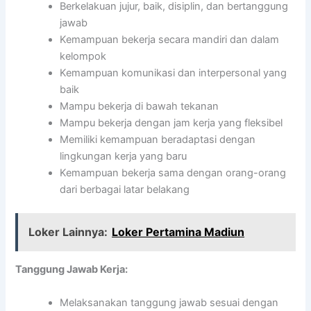
Berkelakuan jujur, baik, disiplin, dan bertanggung
jawab
Kemampuan bekerja secara mandiri dan dalam
kelompok
Kemampuan komunikasi dan interpersonal yang
baik
Mampu bekerja di bawah tekanan
Mampu bekerja dengan jam kerja yang fleksibel
Memiliki kemampuan beradaptasi dengan
lingkungan kerja yang baru
Kemampuan bekerja sama dengan orang-orang
dari berbagai latar belakang
Loker Lainnya:
Loker Pertamina Madiun
Tanggung Jawab Kerja:
Melaksanakan tanggung jawab sesuai dengan