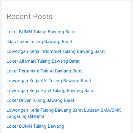
Recent Posts
Loker BUMN Tulang Bawang Barat
Iklan Loker Tulang Bawang Barat
Lowongan Kerja Indomaret Tulang Bawang Barat
Loker Alfamart Tulang Bawang Barat
Loker Pertamina Tulang Bawang Barat
Lowongan Kerja KAI Tulang Bawang Barat
Lowongan Kerja Hotel Tulang Bawang Barat
Loker Driver Tulang Bawang Barat
Lowongan Kerja Tulang Bawang Barat Lulusan SMA/SMK
Langsung Diterima
Loker BUMN Tulang Bawang