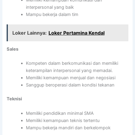
interpersonal yang baik
Mampu bekerja dalam tim
Loker Lainnya:
Loker Pertamina Kendal
Sales
Kompeten dalam berkomunikasi dan memiliki
keterampilan interpersonal yang memadai.
Memiliki kemampuan menjual dan negosiasi
Sanggup beroperasi dalam kondisi tekanan
Teknisi
Memiliki pendidikan minimal SMA
Memiliki kemampuan teknis tertentu
Mampu bekerja mandiri dan berkelompok