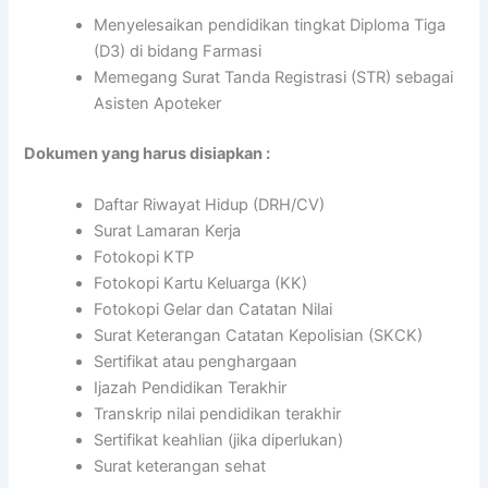
Menyelesaikan pendidikan tingkat Diploma Tiga
(D3) di bidang Farmasi
Memegang Surat Tanda Registrasi (STR) sebagai
Asisten Apoteker
Dokumen yang harus disiapkan :
Daftar Riwayat Hidup (DRH/CV)
Surat Lamaran Kerja
Fotokopi KTP
Fotokopi Kartu Keluarga (KK)
Fotokopi Gelar dan Catatan Nilai
Surat Keterangan Catatan Kepolisian (SKCK)
Sertifikat atau penghargaan
Ijazah Pendidikan Terakhir
Transkrip nilai pendidikan terakhir
Sertifikat keahlian (jika diperlukan)
Surat keterangan sehat