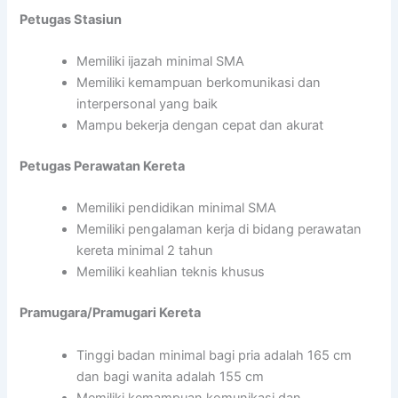
Petugas Stasiun
Memiliki ijazah minimal SMA
Memiliki kemampuan berkomunikasi dan
interpersonal yang baik
Mampu bekerja dengan cepat dan akurat
Petugas Perawatan Kereta
Memiliki pendidikan minimal SMA
Memiliki pengalaman kerja di bidang perawatan
kereta minimal 2 tahun
Memiliki keahlian teknis khusus
Pramugara/Pramugari Kereta
Tinggi badan minimal bagi pria adalah 165 cm
dan bagi wanita adalah 155 cm
Memiliki kemampuan komunikasi dan