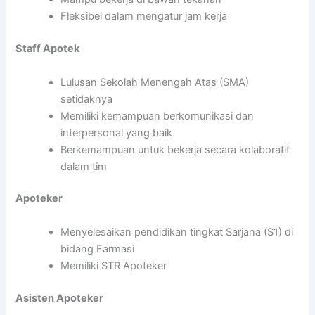
Fleksibel dalam mengatur jam kerja
Staff Apotek
Lulusan Sekolah Menengah Atas (SMA)
setidaknya
Memiliki kemampuan berkomunikasi dan
interpersonal yang baik
Berkemampuan untuk bekerja secara kolaboratif
dalam tim
Apoteker
Menyelesaikan pendidikan tingkat Sarjana (S1) di
bidang Farmasi
Memiliki STR Apoteker
Asisten Apoteker