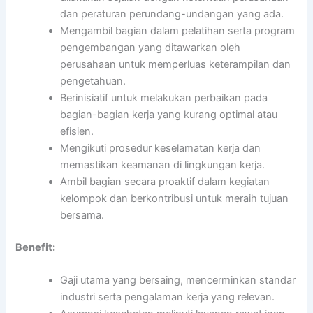
dan peraturan perundang-undangan yang ada.
Mengambil bagian dalam pelatihan serta program
pengembangan yang ditawarkan oleh
perusahaan untuk memperluas keterampilan dan
pengetahuan.
Berinisiatif untuk melakukan perbaikan pada
bagian-bagian kerja yang kurang optimal atau
efisien.
Mengikuti prosedur keselamatan kerja dan
memastikan keamanan di lingkungan kerja.
Ambil bagian secara proaktif dalam kegiatan
kelompok dan berkontribusi untuk meraih tujuan
bersama.
Benefit:
Gaji utama yang bersaing, mencerminkan standar
industri serta pengalaman kerja yang relevan.