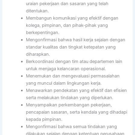
uraian pekerjaan dan sasaran yang telah
ditentukan.
Membangun komunikasi yang efektif dengan
kolega, pimpinan, dan pihak-pihak yang
berkepentingan.
Mengonfirmasi bahwa hasil kerja sejalan dengan
standar kualitas dan tingkat ketepatan yang
diharapkan.
Berkoordinasi dengan tim atau departemen lain
untuk menjaga kelancaran operasional.
Menemukan dan mengevaluasi permasalahan
yang muncul dalam lingkungan kerja.
Menawarkan pendekatan yang efektif dan efisien
serta melakukan tindakan yang diperlukan.
Menyampaikan perkembangan pekerjaan,
pencapaian sasaran, serta kendala yang dihadapi
kepada pimpinan.
Mengonfirmasi bahwa semua tindakan yang
dilakukan sejalan dengan ketentuan perusahaan