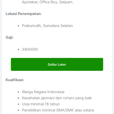
Apoteker, Office Boy, Satpam.
Lokasi Penempatan:
Prabumulih, Sumatera Selatan
Gaji:
3400000
Daftar Loker
Kualfikasi:
Warga Negara Indonesia
Kesehatan jasmani dan rohani yang baik
Usia minimal 18 tahun
Pendidikan minimal SMA/SMK atau setara