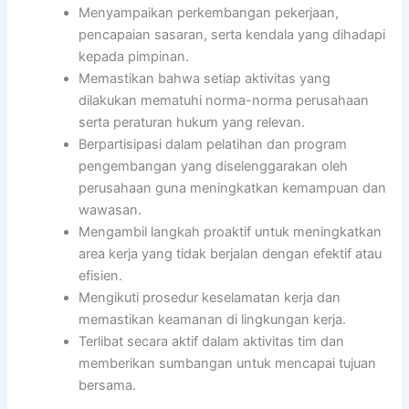
Menyampaikan perkembangan pekerjaan,
pencapaian sasaran, serta kendala yang dihadapi
kepada pimpinan.
Memastikan bahwa setiap aktivitas yang
dilakukan mematuhi norma-norma perusahaan
serta peraturan hukum yang relevan.
Berpartisipasi dalam pelatihan dan program
pengembangan yang diselenggarakan oleh
perusahaan guna meningkatkan kemampuan dan
wawasan.
Mengambil langkah proaktif untuk meningkatkan
area kerja yang tidak berjalan dengan efektif atau
efisien.
Mengikuti prosedur keselamatan kerja dan
memastikan keamanan di lingkungan kerja.
Terlibat secara aktif dalam aktivitas tim dan
memberikan sumbangan untuk mencapai tujuan
bersama.