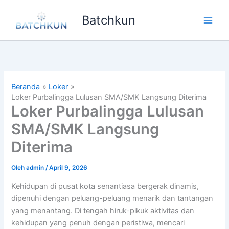
Lewati
Batchkun
ke
Main
konten
Men
Beranda
Loker
Loker Purbalingga Lulusan SMA/SMK Langsung Diterima
Loker Purbalingga Lulusan
SMA/SMK Langsung
Diterima
Oleh
admin
/
April 9, 2026
Kehidupan di pusat kota senantiasa bergerak dinamis,
dipenuhi dengan peluang-peluang menarik dan tantangan
yang menantang. Di tengah hiruk-pikuk aktivitas dan
kehidupan yang penuh dengan peristiwa, mencari