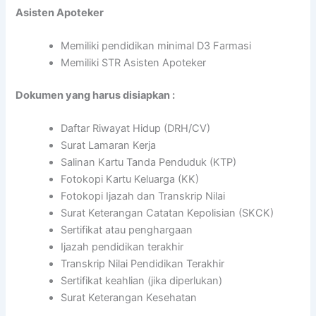
Asisten Apoteker
Memiliki pendidikan minimal D3 Farmasi
Memiliki STR Asisten Apoteker
Dokumen yang harus disiapkan :
Daftar Riwayat Hidup (DRH/CV)
Surat Lamaran Kerja
Salinan Kartu Tanda Penduduk (KTP)
Fotokopi Kartu Keluarga (KK)
Fotokopi Ijazah dan Transkrip Nilai
Surat Keterangan Catatan Kepolisian (SKCK)
Sertifikat atau penghargaan
Ijazah pendidikan terakhir
Transkrip Nilai Pendidikan Terakhir
Sertifikat keahlian (jika diperlukan)
Surat Keterangan Kesehatan