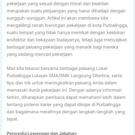
pekerjaan yang sesuai dengan minat dan keahlian
merupakan suatu perjuangan yang harus dihadapi dengan
sungguh-sungguh. Artikel ini akan membawa kita
mengelilingi ranah lowongan pekerjaan di kota Purbalingga,
suatu tempat yang tidak hanya memikat dengan keelokan
arsitektur dan kekayaan budayanya, tetapi juga menyajikan
berbagai peluang pekerjaan yang menarik bagi mereka
yang sedang mencari pekerjaan.
Mari kita telusuri bersama berbagai peluang Loker
Purbalingga Lulusan SMA/SMK Langsung Diterima, serta
tips dan trik untuk meningkatkan peluang Anda dalam
memasuki dunia pekerjaan ini. Dengan adanya informasi
terkini, diharapkan pembaca dapat memahami lebih dalam
tentang potensi karier yang dapat dikejar di Purbalingga
dan bagaimana meraihnya dengan langkah-langkah yang
tepat.
Penyedia Lowongan dan Jabatan: