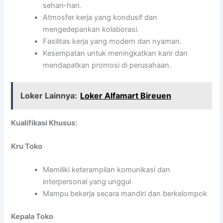
sehari-hari.
Atmosfer kerja yang kondusif dan
mengedepankan kolaborasi.
Fasilitas kerja yang modern dan nyaman.
Kesempatan untuk meningkatkan karir dan
mendapatkan promosi di perusahaan.
Loker Lainnya:
Loker Alfamart Bireuen
Kualifikasi Khusus:
Kru Toko
Memiliki keterampilan komunikasi dan
interpersonal yang unggul
Mampu bekerja secara mandiri dan berkelompok
Kepala Toko