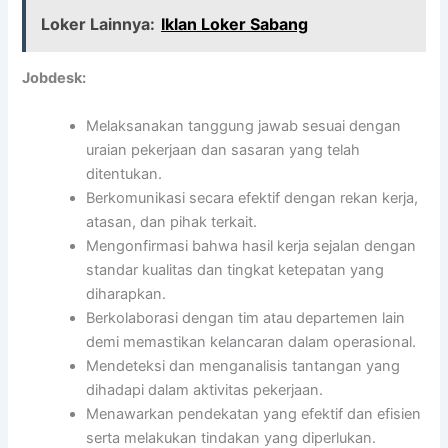
Loker Lainnya:
Iklan Loker Sabang
Jobdesk:
Melaksanakan tanggung jawab sesuai dengan
uraian pekerjaan dan sasaran yang telah
ditentukan.
Berkomunikasi secara efektif dengan rekan kerja,
atasan, dan pihak terkait.
Mengonfirmasi bahwa hasil kerja sejalan dengan
standar kualitas dan tingkat ketepatan yang
diharapkan.
Berkolaborasi dengan tim atau departemen lain
demi memastikan kelancaran dalam operasional.
Mendeteksi dan menganalisis tantangan yang
dihadapi dalam aktivitas pekerjaan.
Menawarkan pendekatan yang efektif dan efisien
serta melakukan tindakan yang diperlukan.