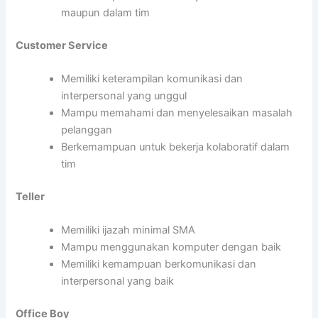
maupun dalam tim
Customer Service
Memiliki keterampilan komunikasi dan
interpersonal yang unggul
Mampu memahami dan menyelesaikan masalah
pelanggan
Berkemampuan untuk bekerja kolaboratif dalam
tim
Teller
Memiliki ijazah minimal SMA
Mampu menggunakan komputer dengan baik
Memiliki kemampuan berkomunikasi dan
interpersonal yang baik
Office Boy