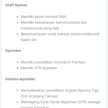
Staff Apotek
Memiliki ijazah minimal SMA
Memiliki kemampuan berkomunikasi dan
interpersonal yang baik
Berkemampuan untuk bekerja secara kolaboratif
dalam tim
Apoteker
Memiliki pendidikan minimal S1 Farmasi
Memiliki STR Apoteker
Asisten Apoteker
Menyelesaikan pendidikan tingkat Diploma Tiga
(D3) di bidang Farmasi
Memegang Surat Tanda Registrasi (STR) sebagai
Asisten Apoteker