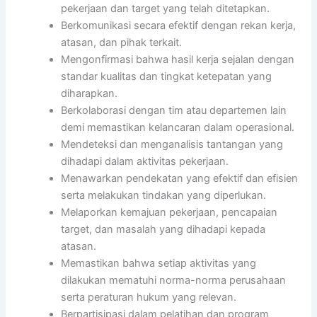
pekerjaan dan target yang telah ditetapkan.
Berkomunikasi secara efektif dengan rekan kerja,
atasan, dan pihak terkait.
Mengonfirmasi bahwa hasil kerja sejalan dengan
standar kualitas dan tingkat ketepatan yang
diharapkan.
Berkolaborasi dengan tim atau departemen lain
demi memastikan kelancaran dalam operasional.
Mendeteksi dan menganalisis tantangan yang
dihadapi dalam aktivitas pekerjaan.
Menawarkan pendekatan yang efektif dan efisien
serta melakukan tindakan yang diperlukan.
Melaporkan kemajuan pekerjaan, pencapaian
target, dan masalah yang dihadapi kepada
atasan.
Memastikan bahwa setiap aktivitas yang
dilakukan mematuhi norma-norma perusahaan
serta peraturan hukum yang relevan.
Berpartisipasi dalam pelatihan dan program