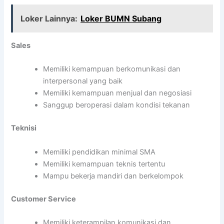
Loker Lainnya:
Loker BUMN Subang
Sales
Memiliki kemampuan berkomunikasi dan
interpersonal yang baik
Memiliki kemampuan menjual dan negosiasi
Sanggup beroperasi dalam kondisi tekanan
Teknisi
Memiliki pendidikan minimal SMA
Memiliki kemampuan teknis tertentu
Mampu bekerja mandiri dan berkelompok
Customer Service
Memiliki keterampilan komunikasi dan