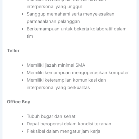
interpersonal yang unggul
Sanggup memahami serta menyelesaikan
permasalahan pelanggan
Berkemampuan untuk bekerja kolaboratif dalam
tim
Teller
Memiliki ijazah minimal SMA
Memiliki kemampuan mengoperasikan komputer
Memiliki keterampilan komunikasi dan
interpersonal yang berkualitas
Office Boy
Tubuh bugar dan sehat
Dapat beroperasi dalam kondisi tekanan
Fleksibel dalam mengatur jam kerja