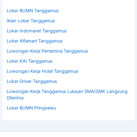
Loker BUMN Tanggamus
Iklan Loker Tanggamus
Loker Indomaret Tanggamus
Loker Alfamart Tanggamus
Lowongan Kerja Pertamina Tanggamus
Loker KAI Tanggamus
Lowongan Kerja Hotel Tanggamus
Loker Driver Tanggamus
Lowongan Kerja Tanggamus Lulusan SMA/SMK Langsung
Diterima
Loker BUMN Pringsewu