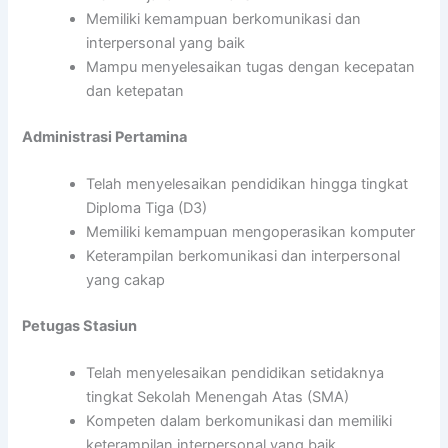
Memiliki kemampuan berkomunikasi dan
interpersonal yang baik
Mampu menyelesaikan tugas dengan kecepatan
dan ketepatan
Administrasi Pertamina
Telah menyelesaikan pendidikan hingga tingkat
Diploma Tiga (D3)
Memiliki kemampuan mengoperasikan komputer
Keterampilan berkomunikasi dan interpersonal
yang cakap
Petugas Stasiun
Telah menyelesaikan pendidikan setidaknya
tingkat Sekolah Menengah Atas (SMA)
Kompeten dalam berkomunikasi dan memiliki
keterampilan interpersonal yang baik.