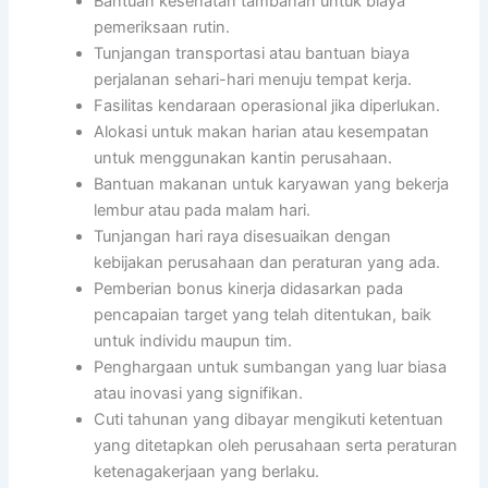
Bantuan kesehatan tambahan untuk biaya
pemeriksaan rutin.
Tunjangan transportasi atau bantuan biaya
perjalanan sehari-hari menuju tempat kerja.
Fasilitas kendaraan operasional jika diperlukan.
Alokasi untuk makan harian atau kesempatan
untuk menggunakan kantin perusahaan.
Bantuan makanan untuk karyawan yang bekerja
lembur atau pada malam hari.
Tunjangan hari raya disesuaikan dengan
kebijakan perusahaan dan peraturan yang ada.
Pemberian bonus kinerja didasarkan pada
pencapaian target yang telah ditentukan, baik
untuk individu maupun tim.
Penghargaan untuk sumbangan yang luar biasa
atau inovasi yang signifikan.
Cuti tahunan yang dibayar mengikuti ketentuan
yang ditetapkan oleh perusahaan serta peraturan
ketenagakerjaan yang berlaku.