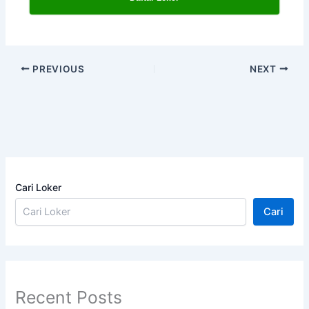
PREVIOUS
NEXT
Cari Loker
Cari
Recent Posts