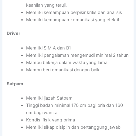
keahlian yang teruji.
Memiliki kemampuan berpikir kritis dan analisis
Memiliki kemampuan komunikasi yang efektif
Driver
Memiliki SIM A dan B1
Memiliki pengalaman mengemudi minimal 2 tahun
Mampu bekerja dalam waktu yang lama
Mampu berkomunikasi dengan baik
Satpam
Memiliki ijazah Satpam
Tinggi badan minimal 170 cm bagi pria dan 160
cm bagi wanita
Kondisi fisik yang prima
Memiliki sikap disiplin dan bertanggung jawab