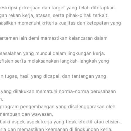
skripsi pekerjaan dan target yang telah ditetapkan.
n rekan kerja, atasan, serta pihak-pihak terkait.
silkan memenuhi kriteria kualitas dan ketepatan yang
partemen lain demi memastikan kelancaran dalam
salahan yang muncul dalam lingkungan kerja.
efisien serta melaksanakan langkah-langkah yang
 tugas, hasil yang dicapai, dan tantangan yang
s yang dilakukan mematuhi norma-norma perusahaan
n.
an program pengembangan yang diselenggarakan oleh
emampuan dan wawasan.
ki aspek-aspek kerja yang tidak efektif atau efisien.
rja dan memastikan keamanan di lingkungan kerja.