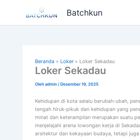
Lewati
Batchkun
ke
konten
Beranda
Loker
Loker Sekadau
Loker Sekadau
Oleh
admin
/
Desember 19, 2025
Kehidupan di kota selalu berubah-ubah, pe
tengah hiruk-pikuk dan kehidupan yang penu
minat dan keterampilan merupakan suatu perj
menjelajahi arena lowongan kerja di Seka
arsitektur dan kekayaan budaya, tetapi ju