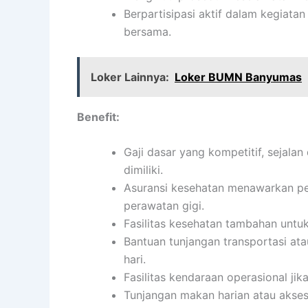
Berpartisipasi aktif dalam kegiata
bersama.
Loker Lainnya:
Loker BUMN Banyumas
Benefit:
Gaji dasar yang kompetitif, sejala
dimiliki.
Asuransi kesehatan menawarkan per
perawatan gigi.
Fasilitas kesehatan tambahan untu
Bantuan tunjangan transportasi ata
hari.
Fasilitas kendaraan operasional jika
Tunjangan makan harian atau akses