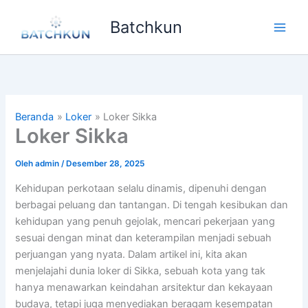
Lewati
Batchkun
ke
Main
konten
Men
Beranda
Loker
Loker Sikka
Loker Sikka
Oleh
admin
/
Desember 28, 2025
Kehidupan perkotaan selalu dinamis, dipenuhi dengan
berbagai peluang dan tantangan. Di tengah kesibukan dan
kehidupan yang penuh gejolak, mencari pekerjaan yang
sesuai dengan minat dan keterampilan menjadi sebuah
perjuangan yang nyata. Dalam artikel ini, kita akan
menjelajahi dunia loker di Sikka, sebuah kota yang tak
hanya menawarkan keindahan arsitektur dan kekayaan
budaya, tetapi juga menyediakan beragam kesempatan