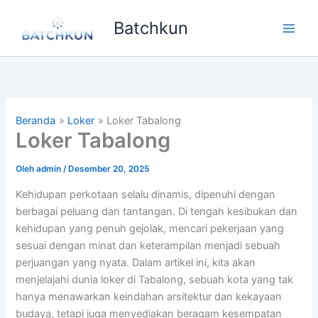
Lewati
Batchkun
ke
Main
konten
Men
Beranda
Loker
Loker Tabalong
Loker Tabalong
Oleh
admin
/
Desember 20, 2025
Kehidupan perkotaan selalu dinamis, dipenuhi dengan
berbagai peluang dan tantangan. Di tengah kesibukan dan
kehidupan yang penuh gejolak, mencari pekerjaan yang
sesuai dengan minat dan keterampilan menjadi sebuah
perjuangan yang nyata. Dalam artikel ini, kita akan
menjelajahi dunia loker di Tabalong, sebuah kota yang tak
hanya menawarkan keindahan arsitektur dan kekayaan
budaya, tetapi juga menyediakan beragam kesempatan