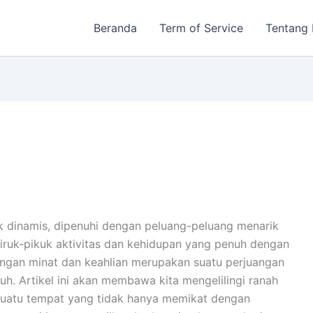
Beranda
Term of Service
Tentang
k dinamis, dipenuhi dengan peluang-peluang menarik
iruk-pikuk aktivitas dan kehidupan yang penuh dengan
engan minat dan keahlian merupakan suatu perjuangan
. Artikel ini akan membawa kita mengelilingi ranah
 suatu tempat yang tidak hanya memikat dengan