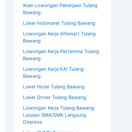
Iklan Lowongan Pekerjaan Tulang
Bawang
Loker Indomaret Tulang Bawang
Lowongan Kerja Alfamart Tulang
Bawang
Lowongan Kerja Pertamina Tulang
Bawang
Lowongan Kerja KAI Tulang
Bawang
Loker Hotel Tulang Bawang
Loker Driver Tulang Bawang
Lowongan Kerja Tulang Bawang
Lulusan SMA/SMK Langsung
Diterima