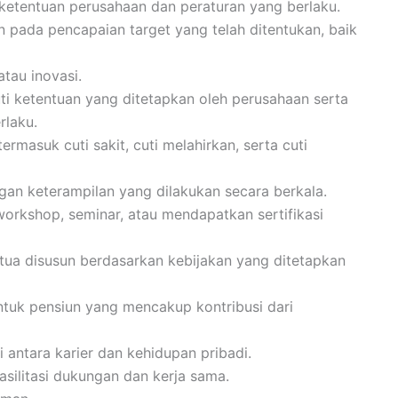
 ketentuan perusahaan dan peraturan yang berlaku.
 pada pencapaian target yang telah ditentukan, baik
atau inovasi.
ti ketentuan yang ditetapkan oleh perusahaan serta
rlaku.
ermasuk cuti sakit, cuti melahirkan, serta cuti
an keterampilan yang dilakukan secara berkala.
workshop, seminar, atau mendapatkan sertifikasi
 tua disusun berdasarkan kebijakan yang ditetapkan
ntuk pensiun yang mencakup kontribusi dari
antara karier dan kehidupan pribadi.
silitasi dukungan dan kerja sama.