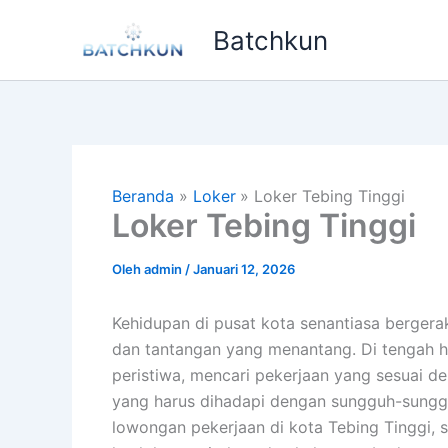
Lewati
Batchkun
ke
konten
Beranda
Loker
Loker Tebing Tinggi
Loker Tebing Tinggi
Oleh
admin
/
Januari 12, 2026
Kehidupan di pusat kota senantiasa bergera
dan tantangan yang menantang. Di tengah h
peristiwa, mencari pekerjaan yang sesuai d
yang harus dihadapi dengan sungguh-sungguh
lowongan pekerjaan di kota Tebing Tinggi,