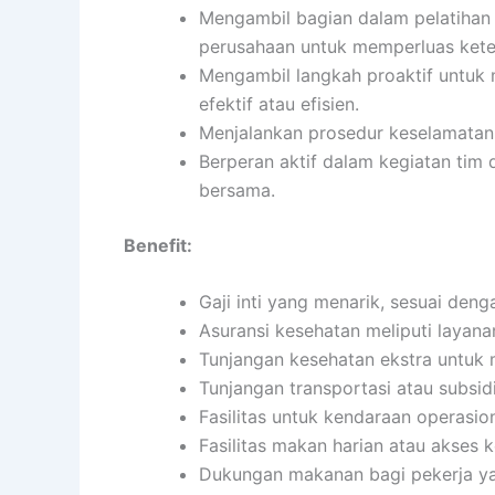
Mengambil bagian dalam pelatihan
perusahaan untuk memperluas kete
Mengambil langkah proaktif untuk 
efektif atau efisien.
Menjalankan prosedur keselamatan 
Berperan aktif dalam kegiatan ti
bersama.
Benefit:
Gaji inti yang menarik, sesuai den
Asuransi kesehatan meliputi layanan
Tunjangan kesehatan ekstra untuk 
Tunjangan transportasi atau subsidi
Fasilitas untuk kendaraan operasion
Fasilitas makan harian atau akses 
Dukungan makanan bagi pekerja ya