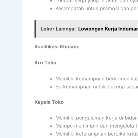
Tempat kerja yang inovatif dan ny
Kesempatan untuk promosi dan pen
Loker Lainnya:
Lowongan Kerja Indomar
Kualifikasi Khusus:
Kru Toko
Memiliki kemampuan berkomunikasi
Berkemampuan untuk bekerja secar
Kepala Toko
Memiliki pengalaman kerja di bidan
Mampu memimpin dan mengelola tim
Memiliki keterampilan berpikir kritis