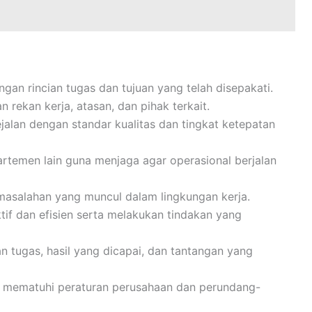
gan rincian tugas dan tujuan yang telah disepakati.
 rekan kerja, atasan, dan pihak terkait.
jalan dengan standar kualitas dan tingkat ketepatan
rtemen lain guna menjaga agar operasional berjalan
salahan yang muncul dalam lingkungan kerja.
f dan efisien serta melakukan tindakan yang
 tugas, hasil yang dicapai, dan tantangan yang
 mematuhi peraturan perusahaan dan perundang-