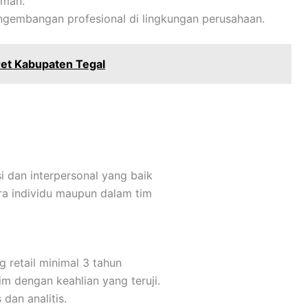
aman.
gembangan profesional di lingkungan perusahaan.
et Kabupaten Tegal
 dan interpersonal yang baik
a individu maupun dalam tim
g retail minimal 3 tahun
 dengan keahlian yang teruji.
 dan analitis.