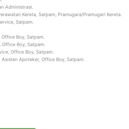
n Administrasi.
 Perawatan Kereta, Satpam, Pramugara/Pramugari Kereta.
Service, Satpam.
, Office Boy, Satpam.
, Office Boy, Satpam.
vice, Office Boy, Satpam.
, Asisten Apoteker, Office Boy, Satpam.