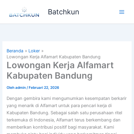
Lewati
Batchkun
ke
Main
konten
Men
Beranda
Loker
Lowongan Kerja Alfamart Kabupaten Bandung
Lowongan Kerja Alfamart
Kabupaten Bandung
Oleh
admin
/
Februari 22, 2026
Dengan gembira kami mengumumkan kesempatan berkarir
yang menarik di Alfamart untuk para pencari kerja di
Kabupaten Bandung. Sebagai salah satu perusahaan ritel
terkemuka di Indonesia, Alfamart terus berkembang dan
memberikan kontribusi positif bagi masyarakat. Kami