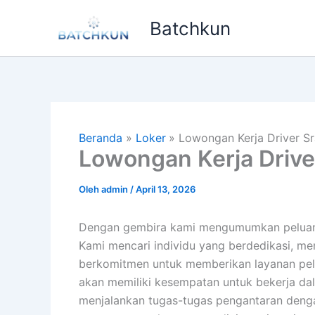
Lewati
Batchkun
ke
konten
Beranda
Loker
Lowongan Kerja Driver S
Lowongan Kerja Drive
Oleh
admin
/
April 13, 2026
Dengan gembira kami mengumumkan peluang 
Kami mencari individu yang berdedikasi, me
berkomitmen untuk memberikan layanan pela
akan memiliki kesempatan untuk bekerja da
menjalankan tugas-tugas pengantaran dengan