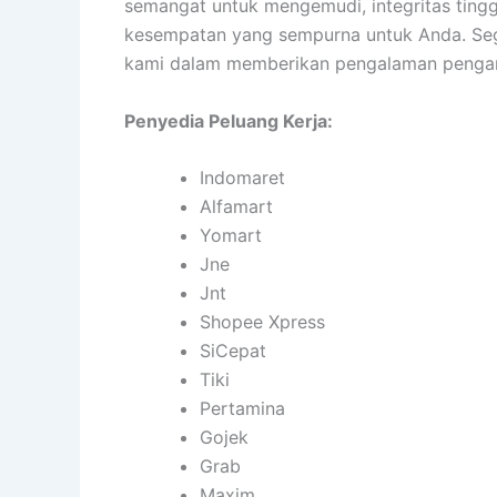
semangat untuk mengemudi, integritas tinggi
kesempatan yang sempurna untuk Anda. Seg
kami dalam memberikan pengalaman pengant
Penyedia Peluang Kerja:
Indomaret
Alfamart
Yomart
Jne
Jnt
Shopee Xpress
SiCepat
Tiki
Pertamina
Gojek
Grab
Maxim