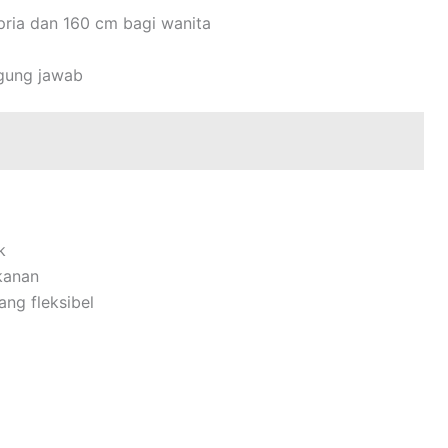
pria dan 160 cm bagi wanita
ggung jawab
k
kanan
ng fleksibel