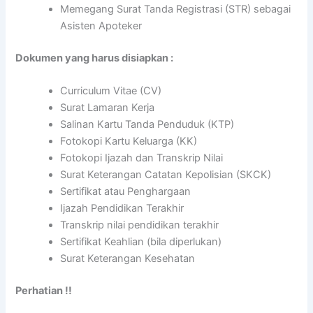
Memegang Surat Tanda Registrasi (STR) sebagai
Asisten Apoteker
Dokumen yang harus disiapkan :
Curriculum Vitae (CV)
Surat Lamaran Kerja
Salinan Kartu Tanda Penduduk (KTP)
Fotokopi Kartu Keluarga (KK)
Fotokopi Ijazah dan Transkrip Nilai
Surat Keterangan Catatan Kepolisian (SKCK)
Sertifikat atau Penghargaan
Ijazah Pendidikan Terakhir
Transkrip nilai pendidikan terakhir
Sertifikat Keahlian (bila diperlukan)
Surat Keterangan Kesehatan
Perhatian !!