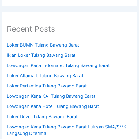
Recent Posts
Loker BUMN Tulang Bawang Barat
Iklan Loker Tulang Bawang Barat
Lowongan Kerja Indomaret Tulang Bawang Barat
Loker Alfamart Tulang Bawang Barat
Loker Pertamina Tulang Bawang Barat
Lowongan Kerja KAI Tulang Bawang Barat
Lowongan Kerja Hotel Tulang Bawang Barat
Loker Driver Tulang Bawang Barat
Lowongan Kerja Tulang Bawang Barat Lulusan SMA/SMK
Langsung Diterima