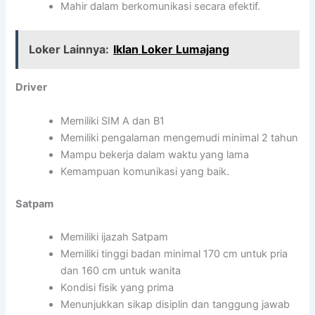
Mahir dalam berkomunikasi secara efektif.
Loker Lainnya:
Iklan Loker Lumajang
Driver
Memiliki SIM A dan B1
Memiliki pengalaman mengemudi minimal 2 tahun
Mampu bekerja dalam waktu yang lama
Kemampuan komunikasi yang baik.
Satpam
Memiliki ijazah Satpam
Memiliki tinggi badan minimal 170 cm untuk pria
dan 160 cm untuk wanita
Kondisi fisik yang prima
Menunjukkan sikap disiplin dan tanggung jawab