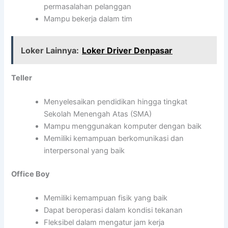
permasalahan pelanggan
Mampu bekerja dalam tim
Loker Lainnya:
Loker Driver Denpasar
Teller
Menyelesaikan pendidikan hingga tingkat
Sekolah Menengah Atas (SMA)
Mampu menggunakan komputer dengan baik
Memiliki kemampuan berkomunikasi dan
interpersonal yang baik
Office Boy
Memiliki kemampuan fisik yang baik
Dapat beroperasi dalam kondisi tekanan
Fleksibel dalam mengatur jam kerja