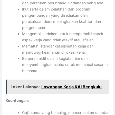
dan peraturan perundang-undangan yang ada.
Ikut serta dalam pelatihan dan program
pengembangan yang disediakan oleh
perusahaan demi meningkatkan keahlian dan
pengetahuan.
Mengambil tindakan untuk memperbaiki aspek-
aspek kerja yang tidak efektif atau efisien.
Mematuhi standar keselamatan kerja dan
melindungi keamanan di lokasi kerja.
Berperan aktif dalam kegiatan tim dan
menyumbangkan usaha untuk mencapai sasaran
bersama.
Loker Lainnya:
Lowongan Kerja KAI Bengkulu
Keuntungan:
Gaji utama yang bersaing, mencerminkan standar