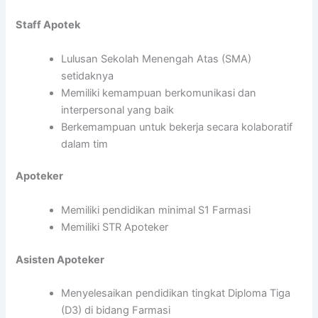
Staff Apotek
Lulusan Sekolah Menengah Atas (SMA)
setidaknya
Memiliki kemampuan berkomunikasi dan
interpersonal yang baik
Berkemampuan untuk bekerja secara kolaboratif
dalam tim
Apoteker
Memiliki pendidikan minimal S1 Farmasi
Memiliki STR Apoteker
Asisten Apoteker
Menyelesaikan pendidikan tingkat Diploma Tiga
(D3) di bidang Farmasi