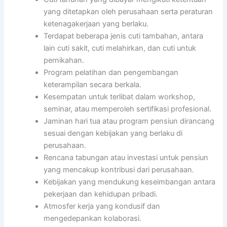
yang ditetapkan oleh perusahaan serta peraturan
ketenagakerjaan yang berlaku.
Terdapat beberapa jenis cuti tambahan, antara
lain cuti sakit, cuti melahirkan, dan cuti untuk
pernikahan.
Program pelatihan dan pengembangan
keterampilan secara berkala.
Kesempatan untuk terlibat dalam workshop,
seminar, atau memperoleh sertifikasi profesional.
Jaminan hari tua atau program pensiun dirancang
sesuai dengan kebijakan yang berlaku di
perusahaan.
Rencana tabungan atau investasi untuk pensiun
yang mencakup kontribusi dari perusahaan.
Kebijakan yang mendukung keseimbangan antara
pekerjaan dan kehidupan pribadi.
Atmosfer kerja yang kondusif dan
mengedepankan kolaborasi.