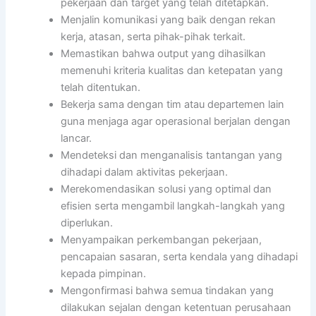
pekerjaan dan target yang telah ditetapkan.
Menjalin komunikasi yang baik dengan rekan
kerja, atasan, serta pihak-pihak terkait.
Memastikan bahwa output yang dihasilkan
memenuhi kriteria kualitas dan ketepatan yang
telah ditentukan.
Bekerja sama dengan tim atau departemen lain
guna menjaga agar operasional berjalan dengan
lancar.
Mendeteksi dan menganalisis tantangan yang
dihadapi dalam aktivitas pekerjaan.
Merekomendasikan solusi yang optimal dan
efisien serta mengambil langkah-langkah yang
diperlukan.
Menyampaikan perkembangan pekerjaan,
pencapaian sasaran, serta kendala yang dihadapi
kepada pimpinan.
Mengonfirmasi bahwa semua tindakan yang
dilakukan sejalan dengan ketentuan perusahaan