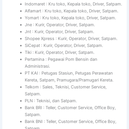
Indomaret : Kru toko, Kepala toko, Driver, Satpam.
Alfamart : Kru toko, Kepala toko, Driver, Satpam.
Yomart : Kru toko, Kepala toko, Driver, Satpam.
Jne : Kurir, Operator, Driver, Satpam.
Jnt : Kurir, Operator, Driver, Satpam.
Shopee Xpress : Kurir, Operator, Driver, Satpam.
SiCepat : Kurir, Operator, Driver, Satpam.
Tiki : Kurir, Operator, Driver, Satpam.
Pertamina : Pegawai Pom Bensin dan
Administrasi.
PT KAI : Petugas Stasiun, Petugas Perawatan
Kereta, Satpam, Pramugara/Pramugari Kereta.
Telkom : Sales, Teknisi, Customer Service,
Satpam.
PLN : Teknisi, dan Satpam.
Bank BRI : Teller, Customer Service, Office Boy,
Satpam.
Bank BNI : Teller, Customer Service, Office Boy,
Satpam.