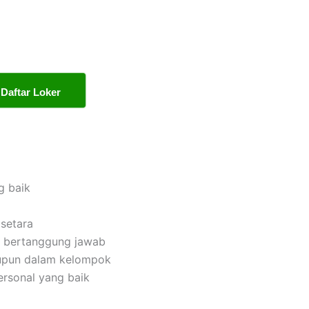
Daftar Loker
g baik
setara
dan bertanggung jawab
upun dalam kelompok
rsonal yang baik