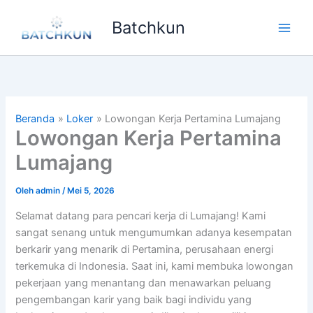
Lewati
Batchkun
ke
Main
konten
Men
Beranda
Loker
Lowongan Kerja Pertamina Lumajang
Lowongan Kerja Pertamina
Lumajang
Oleh
admin
/
Mei 5, 2026
Selamat datang para pencari kerja di Lumajang! Kami
sangat senang untuk mengumumkan adanya kesempatan
berkarir yang menarik di Pertamina, perusahaan energi
terkemuka di Indonesia. Saat ini, kami membuka lowongan
pekerjaan yang menantang dan menawarkan peluang
pengembangan karir yang baik bagi individu yang