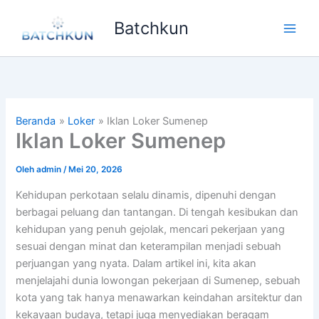
Lewati
Batchkun
ke
Main
konten
Men
Beranda
Loker
Iklan Loker Sumenep
Iklan Loker Sumenep
Oleh
admin
/
Mei 20, 2026
Kehidupan perkotaan selalu dinamis, dipenuhi dengan
berbagai peluang dan tantangan. Di tengah kesibukan dan
kehidupan yang penuh gejolak, mencari pekerjaan yang
sesuai dengan minat dan keterampilan menjadi sebuah
perjuangan yang nyata. Dalam artikel ini, kita akan
menjelajahi dunia lowongan pekerjaan di Sumenep, sebuah
kota yang tak hanya menawarkan keindahan arsitektur dan
kekayaan budaya, tetapi juga menyediakan beragam