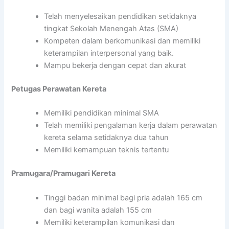
Telah menyelesaikan pendidikan setidaknya
tingkat Sekolah Menengah Atas (SMA)
Kompeten dalam berkomunikasi dan memiliki
keterampilan interpersonal yang baik.
Mampu bekerja dengan cepat dan akurat
Petugas Perawatan Kereta
Memiliki pendidikan minimal SMA
Telah memiliki pengalaman kerja dalam perawatan
kereta selama setidaknya dua tahun
Memiliki kemampuan teknis tertentu
Pramugara/Pramugari Kereta
Tinggi badan minimal bagi pria adalah 165 cm
dan bagi wanita adalah 155 cm
Memiliki keterampilan komunikasi dan