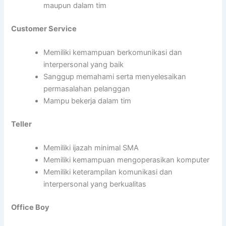
maupun dalam tim
Customer Service
Memiliki kemampuan berkomunikasi dan
interpersonal yang baik
Sanggup memahami serta menyelesaikan
permasalahan pelanggan
Mampu bekerja dalam tim
Teller
Memiliki ijazah minimal SMA
Memiliki kemampuan mengoperasikan komputer
Memiliki keterampilan komunikasi dan
interpersonal yang berkualitas
Office Boy