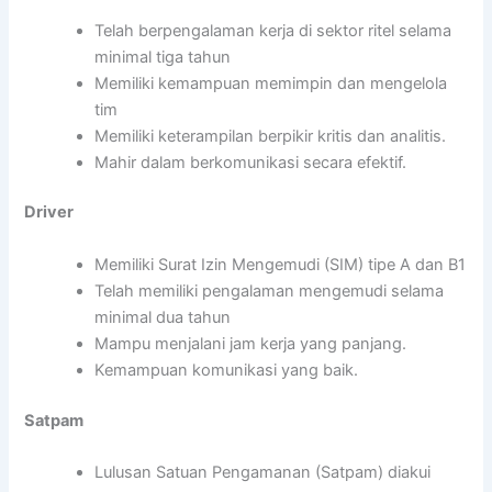
Telah berpengalaman kerja di sektor ritel selama
minimal tiga tahun
Memiliki kemampuan memimpin dan mengelola
tim
Memiliki keterampilan berpikir kritis dan analitis.
Mahir dalam berkomunikasi secara efektif.
Driver
Memiliki Surat Izin Mengemudi (SIM) tipe A dan B1
Telah memiliki pengalaman mengemudi selama
minimal dua tahun
Mampu menjalani jam kerja yang panjang.
Kemampuan komunikasi yang baik.
Satpam
Lulusan Satuan Pengamanan (Satpam) diakui