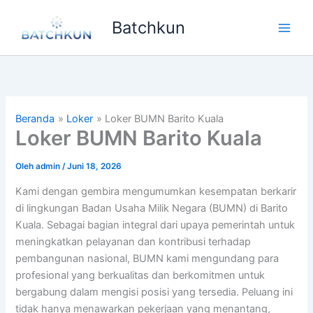
Lewati
Batchkun
ke
Main
konten
Men
Beranda
Loker
Loker BUMN Barito Kuala
Loker BUMN Barito Kuala
Oleh
admin
/
Juni 18, 2026
Kami dengan gembira mengumumkan kesempatan berkarir
di lingkungan Badan Usaha Milik Negara (BUMN) di Barito
Kuala. Sebagai bagian integral dari upaya pemerintah untuk
meningkatkan pelayanan dan kontribusi terhadap
pembangunan nasional, BUMN kami mengundang para
profesional yang berkualitas dan berkomitmen untuk
bergabung dalam mengisi posisi yang tersedia. Peluang ini
tidak hanya menawarkan pekerjaan yang menantang,